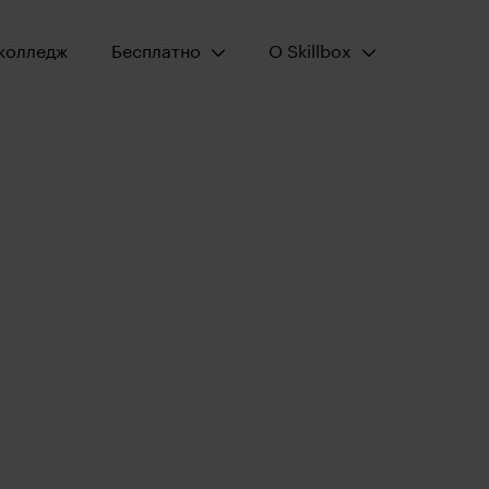
Открыть меню:
Открыть меню:
колледж
Бесплатно
О Skillbox