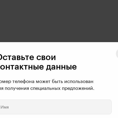
Оставьте свои
контактные данные
омер телефона может быть использован
ля получения специальных предложений.
вееву( очень приятно было с Ваи познакомиться) спасибо 
Имя
 МЕЧТ!)