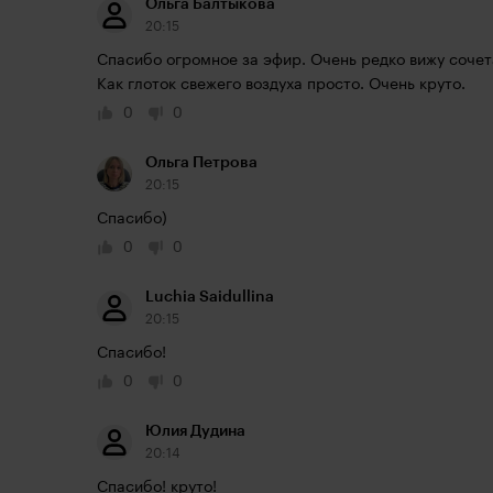
Ольга Балтыкова
20:15
Спасибо огромное за эфир. Очень редко вижу сочета
Как глоток свежего воздуха просто. Очень круто. 
0
0
Ольга Петрова
20:15
Спасибо)
0
0
Luchia Saidullina
20:15
Спасибо!
0
0
Юлия Дудина
20:14
Спасибо! круто!