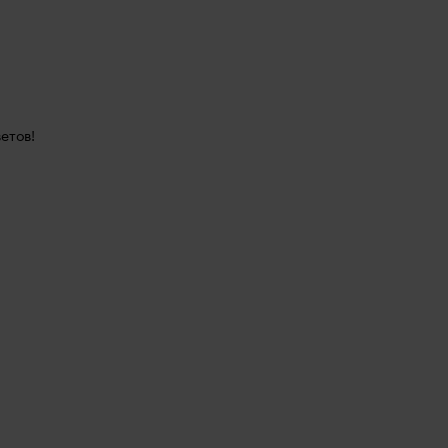
етов!