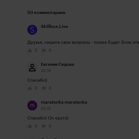
50 комментариев
Skillbox.Live
Друзья, пишите свои вопросы - позже будет блок отв
0
0
Евгения Седова
20:16
Спасибо)
0
0
maratenka maratenka
20:15
Спасибо! Оч круто)
0
0