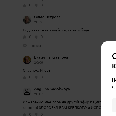
0
0
Ольга Петрова
20:12
Подскажите пожалуйста, запись будет. 
0
0
1 ответ
Ekaterina Krasnova
20:09
Спасибо, Игорь!
0
0
Н
д
Angilina Sadolskaya
20:07
к сжалению мне пора на другой эфир к Дмитрию Мат
за эфир! ЗДОРОВЬЯ ВАМ КРЕПКОГО и ИСПОЛНЕНИЯ
0
0