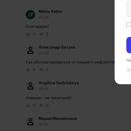
Nikita Atikin
20:06
благодарю!
0
0
Александр Батуев
20:03
На
Как абстрагироваться от лишнего инфопотока и найт
0
0
Angilina Sadolskaya
19:59
главное - не лениться))
0
0
Мария Михайловна
19:54