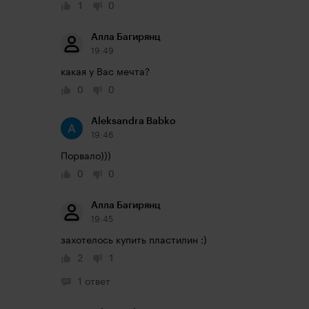
1
0
Алла Багирянц
19:49
какая у Вас мечта?
0
0
Aleksandra Babko
19:46
Порвало)))
0
0
Алла Багирянц
19:45
захотелось купить пластилин :)
2
1
1 ответ