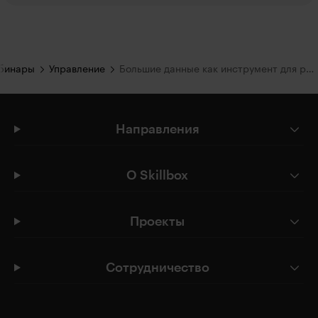
ебинары
Управление
Большие данные как инструмент для развития бизнеса. Практические кейсы.
Направления
О Skillbox
Проекты
Сотрудничество