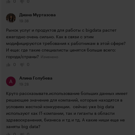
0
0
Диана Муртазова
19:38
​​Рынок услуг и продуктов для работы с bigdata растет 
ежегодно очень сильно. Как в связи с этим 
модифицируются требования к работникам в этой сфере? 
И еще: где такие специалисты ценятся больше всего: 
города/страны?
0
0
Алина Голубева
19:28
Круто рассказывате.использование больших данных имеет 
решающее значение для компаний, которые находятся в 
условиях жесткой конкуренции.  сейчас уже big data 
используют как IT-компании, так и гиганты в области 
здравоохранения, бизнеса и тд и тд. А какие ниши еще не 
заняты big data?
0
0