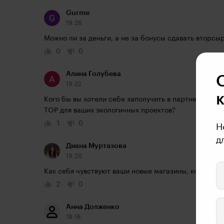
Gurme
19:26
Можно ли за деньги, а не за бонусы сдавать вторсы
0
0
Алина Голубева
19:22
Кого бы вы хотели себе заполучить в партнеры для п
TOP для ваших экологичных проектов?
1
0
Н
д
Диана Муртазова
19:20
Как себя чувствуют ваши новые магазины, которые 
2
0
Анна Долженко
19:16