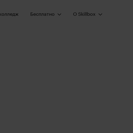
Открыть меню:
Открыть меню:
колледж
Бесплатно
О Skillbox