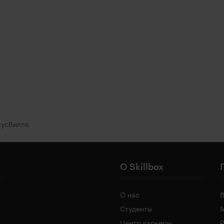
кусВилле
О Skillbox
О нас
Студенты
Центр карьеры