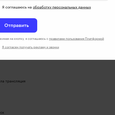
 приема книг?
Я соглашаюсь на
обработку персональных данных
Отправить
ий завод? Или скажем как-то с пластиком работать? 

жимая на кнопку, я соглашаюсь с
правилами пользования Платформой
т
Я согласен получать рекламу и звонки
ала трансляция
мск