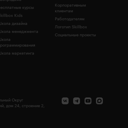
Корпоративным
есплатные курсы
клиентам
killbox Kids
Работодателям
кола дизайна
Логотип Skillbox
Школа менеджмента
Социальные проекты
Школа
программирования
кола маркетинга
альный Округ
й, дом 24, строение 2,