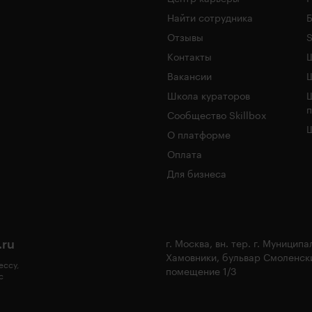
Найти сотрудника
Б
Отзывы
S
Контакты
Ш
Вакансии
Школа кураторов
Сообщество Skillbox
Ш
О платформе
Оплата
Для бизнеса
.ru
г. Москва, вн. тер. г. Муницип
Хамовники, бульвар Смоленски
ессу,
помещение 1/3
с