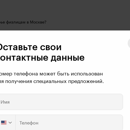
рье физлицам в Москве? 
Оставьте свои
контактные данные
роектов? или экспертов? в общем, кто для вас TOP of the 
омер телефона может быть использован
ля получения специальных предложений.
вы открыли в Европе?
Имя
Телефон