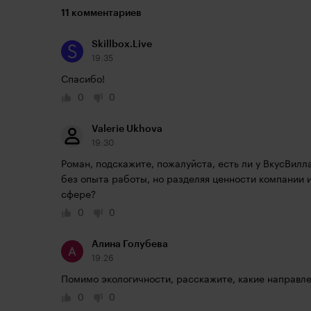
11 комментариев
Skillbox.Live
19:35
Спасибо!
0
0
Valerie Ukhova
19:30
Роман, подскажите, пожалуйста, есть ли у ВкусВилла
без опыта работы, но разделяя ценности компании 
сфере? 
0
0
Алина Голубева
19:26
Помимо экологичности, расскажите, какие направлен
0
0