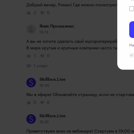
Добрый вечер, Роман! Где можно посмотреть пункты
2
0
Янис Прошкинас
19:13
А вы не хотите сделать свой мусороперерабатывающ
На
В мире крутые и крупные компании часто так делаю
1
0
1 ответ
Skillbox.Live
19:00
Мы в эфире! Обновляйте страницу, если не стартов
0
0
Skillbox.Live
18:29
Приветствуем всех на вебинаре! Стартуем в 19:00 