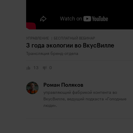
УПРАВЛЕНИЕ
БЕСПЛАТНЫЙ ВЕБИНАР
3 года экологии во ВкусВилле
Трансляция бренд-отдела
13
0
Роман Поляков
управляющий фабрикой контента во
ВкусВилле, ведущий подкаста «Голодные
люди».