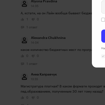
Alyona Pravdina
14:05
А, кстати, на он Лайн вообще бывают бюджетные м
1
0
1 ответ
Alexandra Chukhnina
14:04
На
какое количество бюджетных мест по программе пр
0
0
1 ответ
Анна Каправчук
13:55
Магистратура платная? В каком формате проходят в
пед.образованием, полученным 30 лет тому назад?
0
0