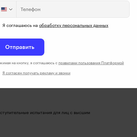
Телефон
еста?
Я соглашаюсь на
обработку персональных данных
Отправить
жимая на кнопку, я соглашаюсь с
правилами пользования Платформой
оектирование образовательного опыта?
Я согласен получать рекламу и звонки
ступительные испытания для лиц с высшим 