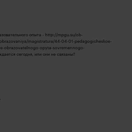
зовательного опыта - 
http://mpgu.su/ob-
-obrazovaniya/magistratura/44-04-01-pedagogicheskoe-
nie-obrazovatelnogo-opyta-sovremennogo-
ждается сегодня, или они не связаны?
?