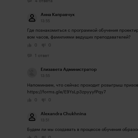
4 ответа
Анна Каправчук
13:55
Где познакомиться с программой обучения проектир
вом часов, фамилиями ведущих преподавателей?
0
0
1 ответ
Елизавета Администратор
13:55
https://forms.gle/E9YsLp3zpyyyfPqy7
0
0
Alexandra Chukhnina
13:51
Будем ли мы создавать в процессе обучения образ
0
0