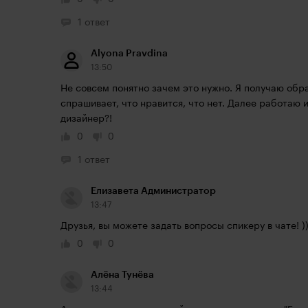
1 ответ
Alyona Pravdina
13:50
Не совсем понятно зачем это нужно. Я получаю обра
спрашивает, что нравится, что нет. Далее работаю и
дизайнер?! 
0
0
1 ответ
Елизавета Администратор
13:47
Друзья, вы можете задать вопросы спикеру в чате! )
0
0
Алёна Тунёва
13:44