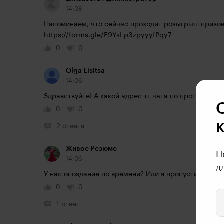
14:08
https://forms.gle/E9YsLp3zpyyyfPqy7
0
0
Olga Lisitsa
14:06
Здравствуйте! А какой адрес тг чата по программе
0
0
2 ответа
Живое Резюме
Н
14:06
д
У нас опоздание по времени? Или я пропустила? 
0
0
1 ответ