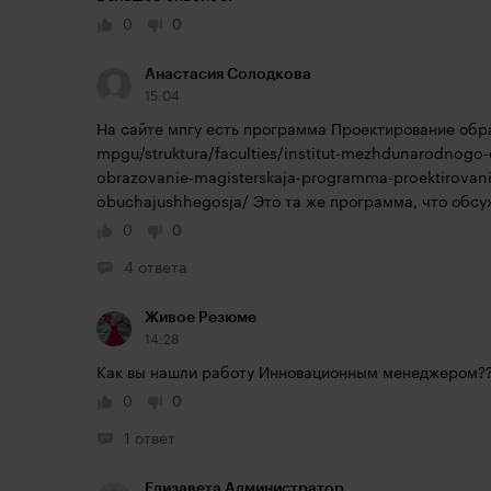
0
0
Анастасия Солодкова
15:04
На сайте мпгу есть программа Проектирование обра
mpgu/struktura/faculties/institut-mezhdunarodnogo
obrazovanie-magisterskaja-programma-proektirova
obuchajushhegosja/
 Это та же программа, что обсу
0
0
4 ответа
Живое Резюме
14:28
Как вы нашли работу Инновационным менеджером?
0
0
1 ответ
Елизавета Администратор