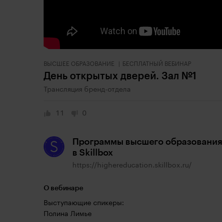
ВЫСШЕЕ ОБРАЗОВАНИЕ
БЕСПЛАТНЫЙ ВЕБИНАР
День открытых дверей. Зал №1
Трансляция бренд-отдела
11
0
Программы высшего образовани
в Skillbox
https://highereducation.skillbox.ru/
О вебинаре
Выступающие спикеры:
Полина Лимье