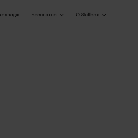
Открыть меню:
Открыть меню:
колледж
Бесплатно
О Skillbox