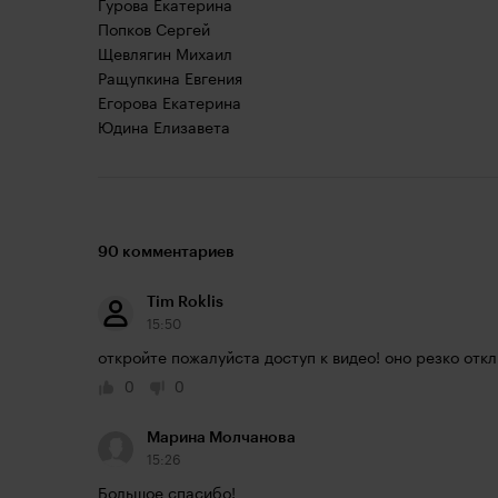
Гурова Екатерина
Попков Сергей
Щевлягин Михаил
Ращупкина Евгения
Егорова Екатерина
Юдина Елизавета
90 комментариев
Tim Roklis
15:50
откройте пожалуйста доступ к видео! оно резко отк
0
0
Марина Молчанова
15:26
Большое спасибо!