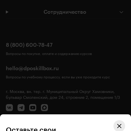
Сотрудничество
8 (800) 600-78-47
Вопросы по покупке, оплате и содержанию курсов
hello@dposkillbox.ru
Вопросы по учебному процессу, если вы уже проходите курс
г. Москва, вн. тер. г. Муниципальный Округ Хамовники,
бульвар Смоленский, дом 24, строение 2, помещение 1/3
Оставьте свои