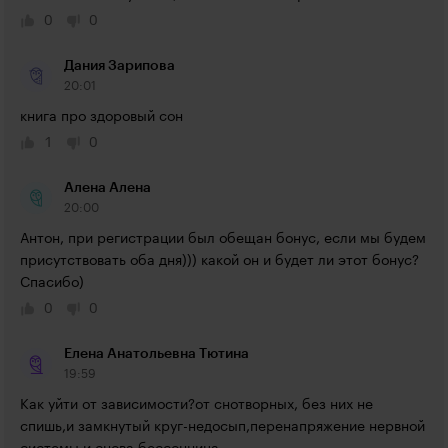
0
0
Дания Зарипова
20:01
книга про здоровый сон
1
0
Алена Алена
20:00
Антон, при регистрации был обещан бонус, если мы будем 
присутствовать оба дня))) какой он и будет ли этот бонус? 
Спасибо)
0
0
Елена Анатольевна Тютина
19:59
Как уйти от зависимости?от снотворных, без них не 
спишь,и замкнутый круг-недосып,перенапряжение нервной 