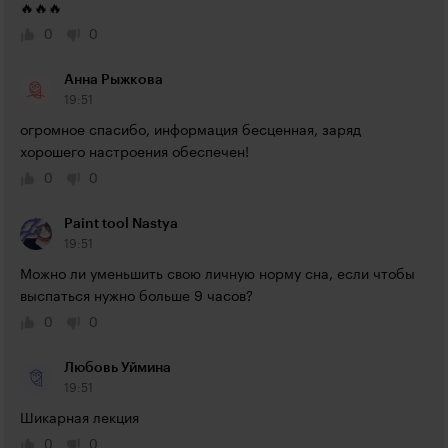
🔥🔥🔥
0
0
Анна Рыжкова
19:51
огромное спасибо, информация бесценная, заряд 
хорошего настроения обеспечен!
0
0
Paint tool Nastya
19:51
Можно ли уменьшить свою личную норму сна, если чтобы 
выспаться нужно больше 9 часов?
0
0
Любовь Уймина
19:51
Шикарная лекция
0
0