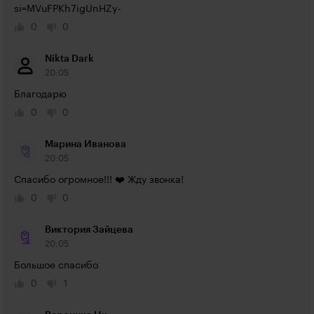
si=MVuFPKh7igUnHZy-
0
0
Nikta Dark
20:05
Благодарю
0
0
Марина Иванова
20:05
Спасибо огромное!!! ❤️ Жду звонка!
0
0
Виктория Зайцева
20:05
Большое спасибо
0
1