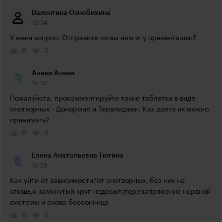
Валентина Ознобихина
19:34
У меня вопрос. Отправите ли вы нам эту презентацию?
0
0
Алена Алена
19:30
Пожалуйста, прокомментируйте такие таблетки в виде 
снотворных - Донормил и Тералиджен. Как долго их можно 
принимать?
0
0
Елена Анатольевна Тютина
19:29
Как уйти от зависимости?от снотворных, без них не 
спишь,и замкнутый круг-недосып,перенапряжение нервной 
системы и снова бессонница
0
0