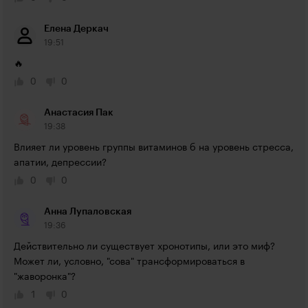
Елена Деркач
19:51
🔥
0
0
Анастасия Пак
19:38
Влияет ли уровень группы витаминов б на уровень стресса, 
апатии, депрессии?
0
0
Анна Лупаловская
19:36
Действительно ли существует хронотипы, или это миф? 
Может ли, условно, "сова" трансформироваться в 
"жаворонка"?
1
0