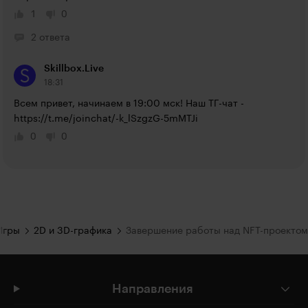
1
0
2 ответа
Skillbox.Live
18:31
Всем привет, начинаем в 19:00 мск! Наш ТГ-чат - 
https://t.me/joinchat/-k_lSzgzG-5mMTJi
0
0
Игры
2D и 3D-графика
Завершение работы над NFT-проектом
Направления