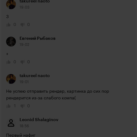
takureel naoto
19:03
3
0
0
Евгений Рыбаков
19:02
+
0
0
takureel naoto
19:01
Не успею отправить рендер, картинка до сих пор 
рендерится из-за слабого компа(
1
0
Leonid Shalaginov
18:56
Первый нафиг