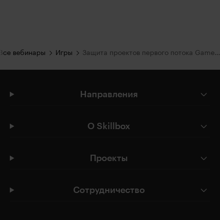
Все вебинары
Игры
Защита проектов первого потока Gamebox
Направления
О Skillbox
Проекты
Сотрудничество