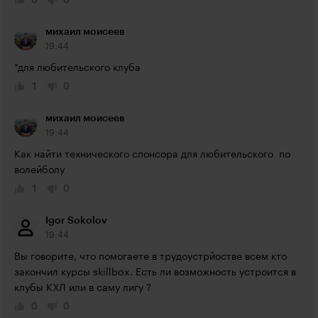
0
0
михаил моисеев
19:44
*для любительского клуба
1
0
михаил моисеев
19:44
Как найти технического спонсора для любительского  по 
волейболу
1
0
Igor Sokolov
19:44
Вы говорите, что помогаете в трудоустрйостве всем кто 
закончил курсы skillbox. Есть ли возможность устроится в 
клубы КХЛ или в саму лигу ?
0
0