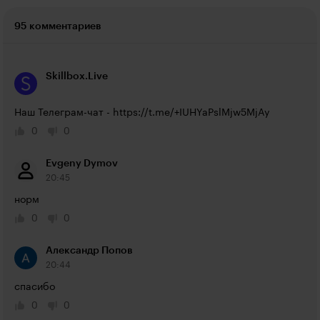
95 комментариев
Skillbox.Live
Наш Телеграм-чат - 
https://t.me/+IUHYaPslMjw5MjAy
0
0
Evgeny Dymov
20:45
норм
0
0
Александр Попов
20:44
спасибо
0
0