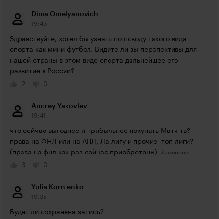
Dima Omelyanovich
19:43
Здравствуйте, хотел бы узнать по поводу такого вида 
спорта как мини-футбол. Видите ли вы перспективы для 
нашей страны в этом виде спорта дальнейшее его 
развитие в России?
2
0
Andrey Yakovlev
19:41
что сейчас выгоднее и прибыльнее покупать Матч тв? 
права на ФНЛ или на АПЛ, Ла-лигу и прочие  топ-лиги?
(права на фнл как раз сейчас приобретены)
3
0
Yulia Kornienko
19:35
Будет ли сохранена запись?