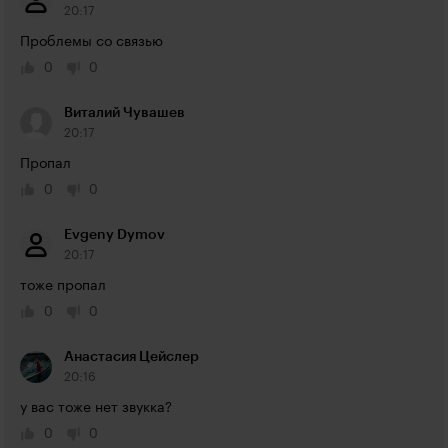
20:17
Проблемы со связью
0
0
Виталий Чувашев
20:17
Пропал
0
0
Evgeny Dymov
20:17
тоже пропал
0
0
Анастасия Цейслер
20:16
у вас тоже нет звукка?
0
0