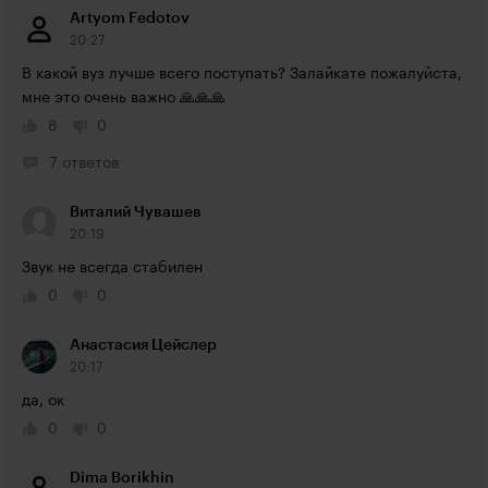
Artyom Fedotov
20:27
В какой вуз лучше всего поступать? Залайкате пожалуйста, 
мне это очень важно 🙏🙏🙏
8
0
7 ответов
Виталий Чувашев
20:19
Звук не всегда стабилен
0
0
Анастасия Цейслер
20:17
да, ок
0
0
Dima Borikhin