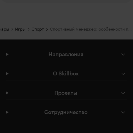
нары
Игры
Спорт
Спортивный менеджер: особенности профессии и путь к успеху
Направления
О Skillbox
Проекты
Сотрудничество