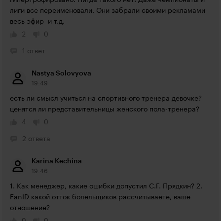
гипертрофировано. Нигде такого нет! Даже чемпионаты и 
лиги все переименовали. Они забрали своими рекламами 
весь эфир  и т.д.
2
0
1 ответ
Nastya Solovyova
19:49
есть ли смысл учиться на спортивного тренера девочке? 
ценятся ли представительницы женского пола-тренера?
4
0
2 ответа
Karina Kechina
19:46
1. Как менеджер, какие ошибки допустил С.Г. Прядкин? 2. 
FanID какой отток болельщиков рассчитываете, ваше 
отношение?