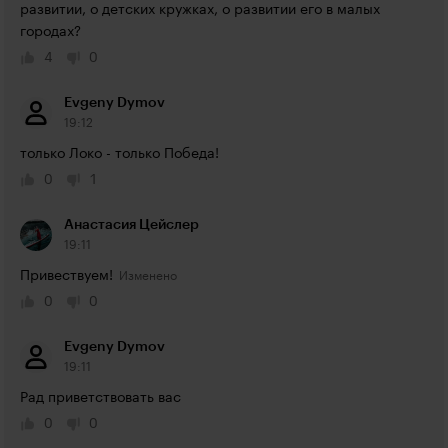
развитии, о детских кружках, о развитии его в малых 
городах?
4
0
Evgeny Dymov
19:12
только Локо - только Победа!
0
1
Анастасия Цейслер
19:11
Привествуем!
0
0
Evgeny Dymov
19:11
Рад приветствовать вас
0
0