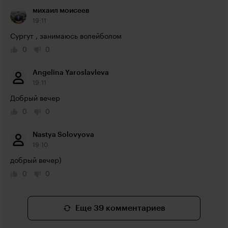
михаил моисеев
19:11
Сургут , занимаюсь волейболом
0
0
Angelina Yaroslavleva
19:11
Добрый вечер
0
0
Nastya Solovyova
19:10
добрый вечер)
0
0
Еще 39 комментариев