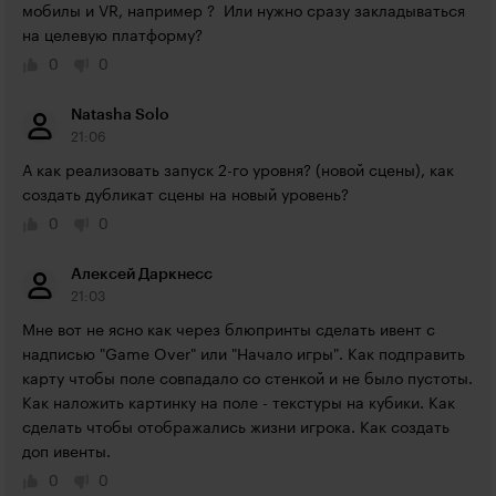
мобилы и VR, например ?  Или нужно сразу закладываться 
на целевую платформу?
0
0
Natasha Solo
21:06
А как реализовать запуск 2-го уровня? (новой сцены), как 
создать дубликат сцены на новый уровень?
0
0
Алексей Даркнесс
21:03
Мне вот не ясно как через блюпринты сделать ивент с 
надписью "Game Over" или "Начало игры". Как подправить 
карту чтобы поле совпадало со стенкой и не было пустоты. 
Как наложить картинку на поле - текстуры на кубики. Как 
сделать чтобы отображались жизни игрока. Как создать 
доп ивенты.
0
0