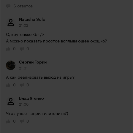
6 ответов
Natasha Solo
21:02
О, крутенько.<br />

А можно показать простое всплывающее окошко?
0
0
Сергей Горин
21:01
А как реализовать выход из игры?
0
0
Влад Ягелло
21:00
Что лучше - анрил или юнити?)
0
0