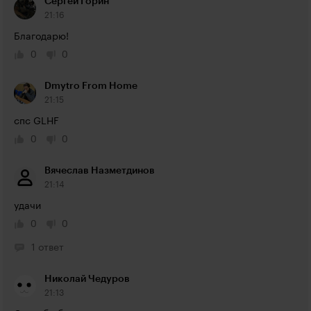
Сергей Горин
21:16
Благодарю!
0
0
Dmytro From Home
21:15
спс GLHF
0
0
Вячеслав Назметдинов
21:14
удачи
0
0
1 ответ
Николай Чедуров
21:13