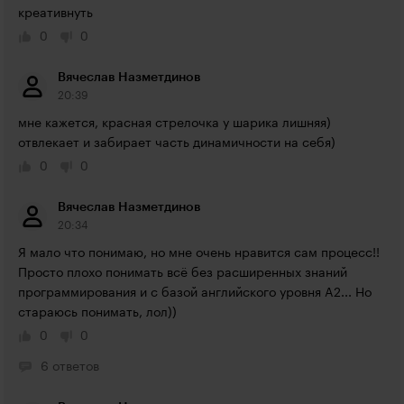
креативнуть
0
0
Вячеслав Назметдинов
20:39
мне кажется, красная стрелочка у шарика лишняя) 
отвлекает и забирает часть динамичности на себя)
0
0
Вячеслав Назметдинов
20:34
Я мало что понимаю, но мне очень нравится сам процесс!! 
Просто плохо понимать всё без расширенных знаний 
программирования и с базой английского уровня A2... Но 
стараюсь понимать, лол))
0
0
6 ответов