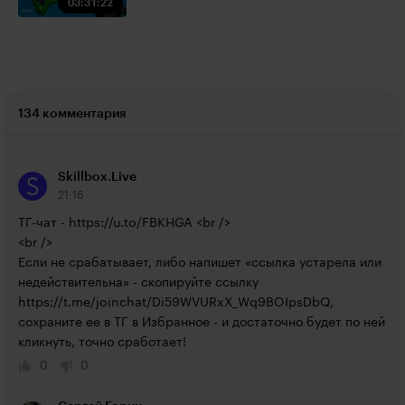
03:31:22
134 комментария
Skillbox.Live
21:16
ТГ-чат - 
https://u.to/FBKHGA
 <br />

<br />

Если не срабатывает, либо напишет «ссылка устарела или 
недействительна» - скопируйте ссылку 
https://t.me/joinchat/Di59WVURxX_Wq9BOIpsDbQ
, 
сохраните ее в ТГ в Избранное - и достаточно будет по ней 
кликнуть, точно сработает!
0
0