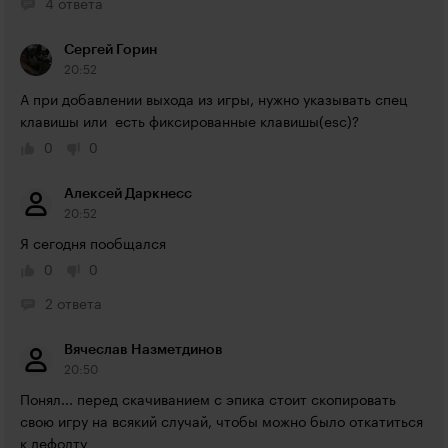
4 ответа
Сергей Горин
20:52
А при добавлении выхода из игры, нужно указывать спец 
клавишы или  есть фиксированные клавишы(esc)?
0
0
Алексей Даркнесс
20:52
Я сегодня пообщался
0
0
2 ответа
Вячеслав Назметдинов
20:50
Понял... перед скачиванием с эпика стоит скопировать 
свою игру на всякий случай, чтобы можно было откатиться 
к дефолту