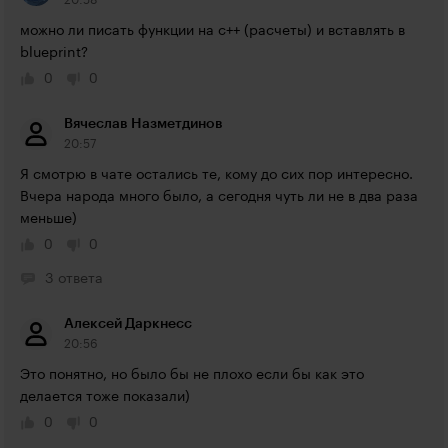
20:58
можно ли писать функции на с++ (расчеты) и вставлять в 
blueprint?
0
0
Вячеслав Назметдинов
20:57
Я смотрю в чате остались те, кому до сих пор интересно. 
Вчера народа много было, а сегодня чуть ли не в два раза 
меньше)
0
0
3 ответа
Алексей Даркнесс
20:56
Это понятно, но было бы не плохо если бы как это 
делается тоже показали)
0
0