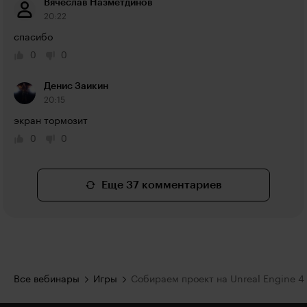
Вячеслав Назметдинов
20:22
спасибо
0
0
Денис Заикин
20:15
экран тормозит
0
0
Еще 37 комментариев
Все вебинары
Игры
Собираем проект на Unreal Engine 4