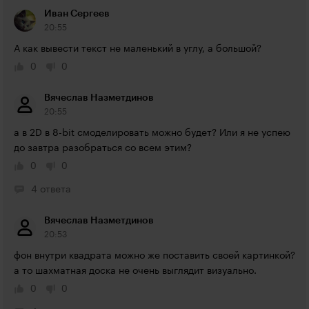
Иван Сергеев
20:55
А как вывести текст не маленький в углу, а большой?
0
0
Вячеслав Назметдинов
20:55
а в 2D в 8-bit смоделировать можно будет? Или я не успею 
до завтра разобраться со всем этим?
0
0
4 ответа
Вячеслав Назметдинов
20:53
фон внутри квадрата можно же поставить своей картинкой? 
а то шахматная доска не очень выглядит визуально.
0
0