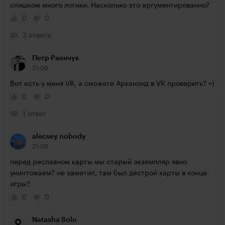
слишком много логики. Насколько это аргументированно?
0
0
2 ответа
Петр Раенчук
21:09
Вот есть у меня VR, а сможете Арканоид в VR проверить? =)
0
0
1 ответ
alecsey nobody
21:09
перед респавном карты мы старый экземпляр явно 
уничтожаем? не заметил, там был дестрой карты в конце 
игры?
0
0
Natasha Solo