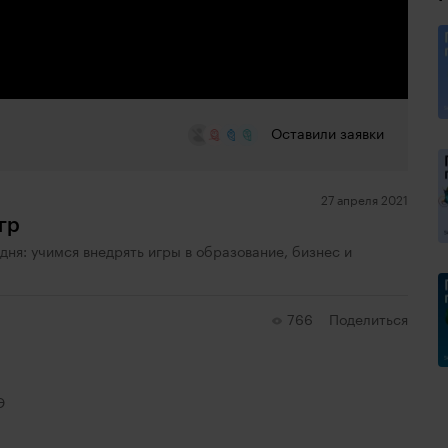
Оставили заявки
27 апреля 2021
гр
 дня: учимся внедрять игры в образование, бизнес и
766
Поделиться
Э