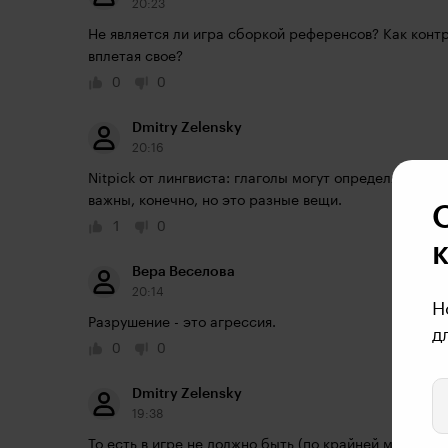
20:23
Не является ли игра сборкой референсов? Как контр
вплетая свое?
0
0
Dmitry Zelensky
20:16
Nitpick от лингвиста: глаголы могут определять не т
важны, конечно, но это разные вещи.
1
0
Вера Веселова
20:14
Н
Разрушение - это агрессия.
д
0
0
Dmitry Zelensky
19:38
То есть в игре не должно быть (по крайней мере, д