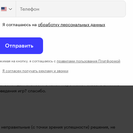
Телефон
Я соглашаюсь на
обработку персональных данных
терпретации. Кстати, у вас нет такого курса? По 
Отправить
жимая на кнопку, я соглашаюсь с
правилами пользования Платформой
Я согласен получать рекламу и звонки
ельской деятельности в какой мере может оказать влияние 
оведения игр? спасибо.
неправильные (с точки зрения успешности) решения, не 