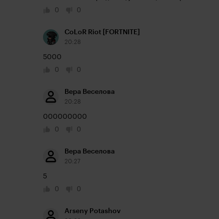
0
0
CoLoR Riot [FORTNITE]
20:28
5000
0
0
Вера Веселова
20:28
000000000
0
0
Вера Веселова
20:27
5
0
0
Arseny Potashov