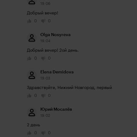
19:06
Добрый вечер!
0
0
Olga Nosyreva
19:04
Добрый вечер! 2ой день.
0
0
Elena Demidova
19:03
Здравствуйте, Нижний Новгород, первый
0
0
Юрий Мосалёв
19:02
2 день
0
0