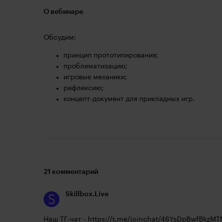
О вебинаре
Обсудим:
принцип прототипирования;
проблематизацию;
игровые механики;
рефлексию;
концепт-документ для прикладных игр.
21 комментарий
Skillbox.Live
Наш ТГ-чат - 
https://t.me/joinchat/46YsDpBwfBkzM