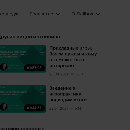
Открыть меню:
Открыть меню:
колледж
Бесплатно
О Skillbox
ругие видео интенсива
Прикладные игры.
Зачем нужны и кому
это может быть
интересно
01:57:05
26.04.2021
1760
Введение в
игропрактику:
подводим итоги
01:44:51
28.04.2021
534
Рекомендованные