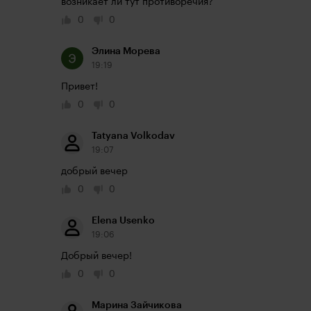
возникает ли тут противоречия?
0
0
Элина Морева
19:19
Привет!
0
0
Tatyana Volkodav
19:07
добрый вечер
0
0
Elena Usenko
19:06
Добрый вечер! 
0
0
Марина Зайчикова