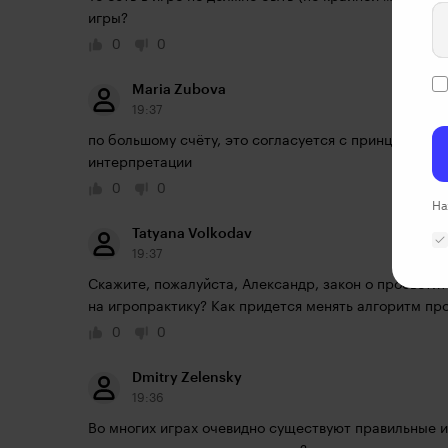
игры?
0
0
Maria Zubova
19:37
по большому счёту, это согласуется с принципами ин
интерпретации
0
0
На
Tatyana Volkodav
19:37
Скажите, пожалуйста, Александр, закон о просветит
на игропрактику? Как придется менять алгоритм пр
0
0
Dmitry Zelensky
19:36
Во многих играх очевидно существуют правильные и 