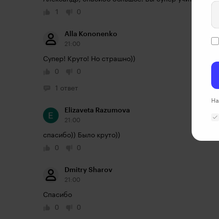
1
0
Alla Kononenko
21:00
Супер! Круто! Но страшно))
0
0
1 ответ
На
Elizaveta Razumova
21:00
спасибо)) Было круто))
0
0
Dmitry Sharov
21:00
Спасибо
0
0