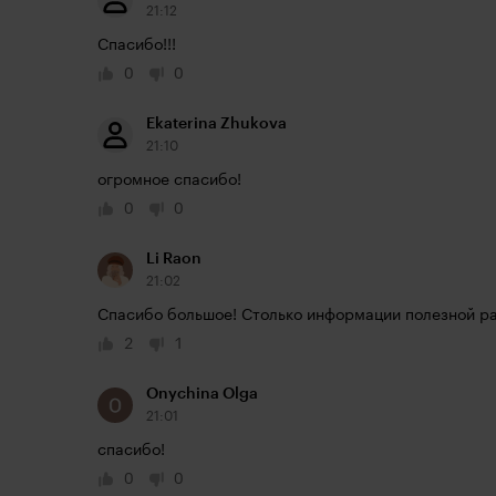
21:12
Спасибо!!!
0
0
Ekaterina Zhukova
21:10
огромное спасибо!
0
0
Li Raon
21:02
Спасибо большое! Столько информации полезной рас
2
1
Onychina Olga
21:01
спасибо!
0
0