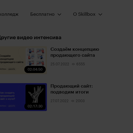
Открыть меню:
Открыть меню:
колледж
Бесплатно
О Skillbox
ругие видео интенсива
Создаём концепцию
продающего сайта
25.07.2022
6555
02:04:50
Продающий сайт:
подводим итоги
27.07.2022
2003
02:17:30