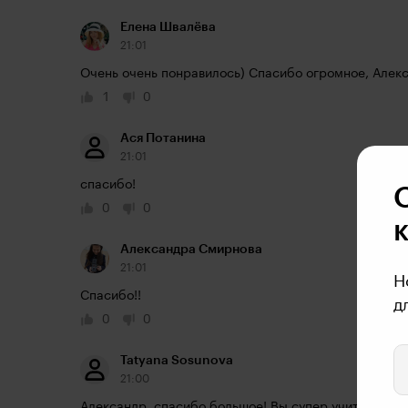
Елена Швалёва
21:01
Очень очень понравилось) Спасибо огромное, Алек
1
0
Ася Потанина
21:01
спасибо!
0
0
Александра Смирнова
21:01
Н
Спасибо!!
д
0
0
Tatyana Sosunova
21:00
Александр, спасибо большое! Вы супер учитель!!!