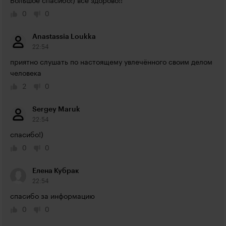
Большое спасибо!) все здорово!!
0
0
Anastassia Loukka
22:54
приятно слушать по настоящему увлечённого своим делом 
человека
2
0
Sergey Maruk
22:54
спасибо!)
0
0
Елена Кубрак
22:54
спасибо за информацию
0
0