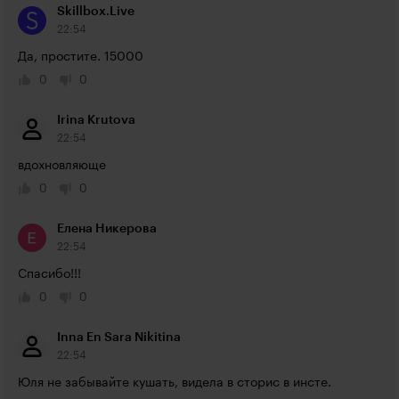
Skillbox.Live
22:54
Да, простите. 15000
0
0
Irina Krutova
22:54
вдохновляюще
0
0
Елена Никерова
22:54
Спасибо!!!
0
0
Inna En Sara Nikitina
22:54
Юля не забывайте кушать, видела в сторис в инсте.