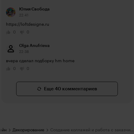
Юлия Свобода
22:41
https://loftdesigne.ru
0
0
Olga Anufrieva
22:38
вчера сделал подборку hm home
0
0
Еще 40 комментариев
айн
Декорирование
Создание коллажей и работа с заказчиком