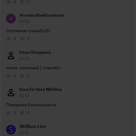
0
0
Anneta Shekhavtsova
22:53
Огромное спасибо)))
0
0
Irina Chugaeva
22:53
очень полезный ) спасибо
0
0
Inna En Sara Nikitina
22:52
Пожарная безопасность
0
0
Skillbox.Live
22:51