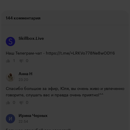
144 комментария
Skillbox.Live
Наш Телеграм-чат - 
https://t.me/+LRKVo778Ne8wODY6
1
0
Анна Н
23:20
Спасибо большое за эфир, Юля, вы очень живо и увлеченно 
говорите, слушать вас и правда очень приятно!^^
0
0
Ирина Черных
22:54