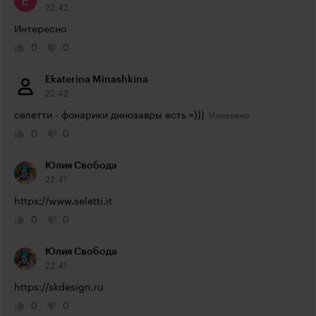
22:42
Интересно
0
0
Ekaterina Minashkina
22:42
селетти - фонарики динозавры есть =)))
0
0
Юлия Свобода
22:41
https://www.seletti.it
0
0
Юлия Свобода
22:41
https://skdesign.ru
0
0