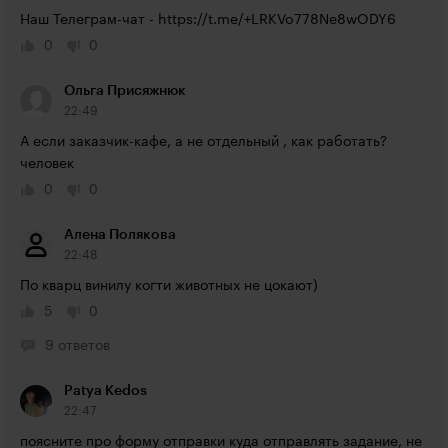
Наш Телеграм-чат - 
https://t.me/+LRKVo778Ne8wODY6
0
0
Ольга Присяжнюк
22:49
А если заказчик-кафе, а не отдельный , как работать?
человек
0
0
Алена Полякова
22:48
По кварц винилу когти животных не цокают)
5
0
9 ответов
Patya Kedos
22:47
поясните про форму отправки куда отправлять задание, не 