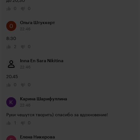
до 20,30
0
0
Ольга Штуккерт
22:46
8:30
2
0
Inna En Sara Nikitina
22:46
20.45
0
0
Карина Шарифуллина
22:46
Руки чешутся творить) спасибо за вдохновение!
1
0
Елена Никерова