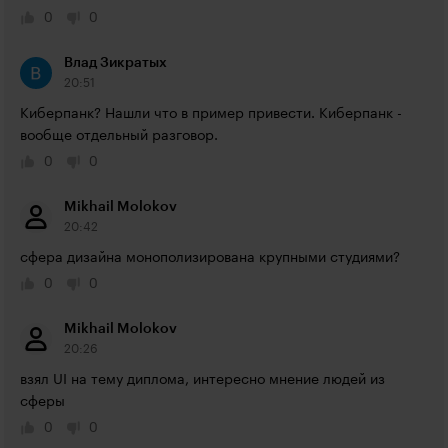
0
0
Влад Зикратых
20:51
Киберпанк? Нашли что в пример привести. Киберпанк - 
вообще отдельный разговор.
0
0
Mikhail Molokov
20:42
сфера дизайна монополизирована крупными студиями?
0
0
Mikhail Molokov
20:26
взял UI на тему диплома, интересно мнение людей из 
сферы
0
0