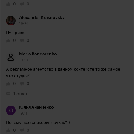
0
0
Alexander Krasnovsky
19:26
Ну привет
0
0
Maria Bondarenko
19:19
А рекламное агентство в данном контексте то же самое, 
что студия?
0
0
1 ответ
Юлия Ананченко
19:11
Почему  все спикеры в очках?))
0
0