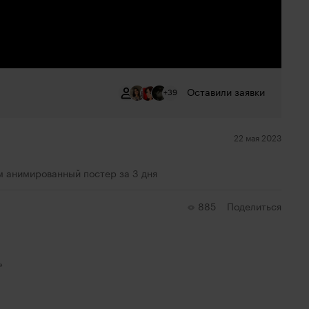
Оставили заявки
+39
22 мая 2023
ём анимированный постер за 3 дня
885
Поделиться
»