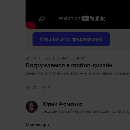
Специальное предложение
ДИЗАЙН
БЕСПЛАТНЫЙ ВЕБИНАР
Погружаемся в motion-дизайн
День 1 из 3: Интенсив Вжух — и всё оживает: созда
29
0
Юрий Фоменко
Ведущий дизайнер в медиастудии «Цифра Ё
О вебинаре