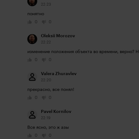
22:23
понятно
0
0
Oleksii Morozov
22:22
изменение положения объекта во времени, верно? Н
0
0
Valera Zhuravlev
22:20
прекрасно, все понял!
0
0
Pavel Kornilov
22:19
Все ясно, это ж азы
0
0