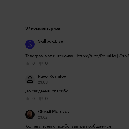
97 комментариев
Skillbox.Live
Телеграм-чат интенсива - 
https://u.to/RouuHw
 | Это
0
0
Pavel Kornilov
23:03
До свидания, спасибо
0
0
Oleksii Morozov
23:02
Коллеги всем спасибо, завтра пообщаемся