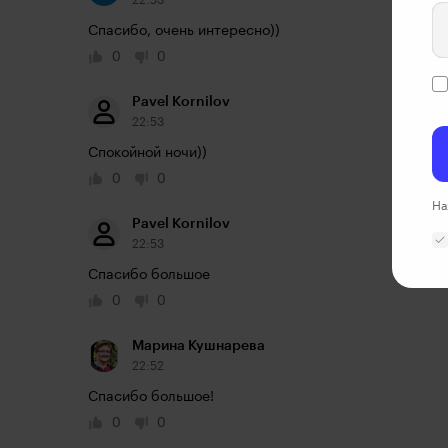
22:53
Спасибо, очень интересно))
0
0
Pavel Kornilov
22:53
Спокойной ночи))
0
0
На
Pavel Kornilov
22:53
Спасибо большое
0
0
Марина Кушнарева
22:52
Спасибо большое!
0
0