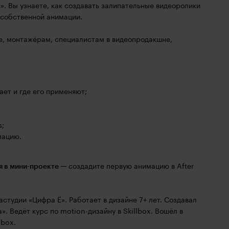
. Вы узнаете, как создавать залипательные видеоролики
и собственной анимации.
е, монтажёрам, специалистам в видеопродакшне,
ает и где его применяют;
s;
мацию.
я в мини-проекте —
создадите первую анимацию в After
тудии «Цифра Ё». Работает в дизайне 7+ лет. Создавал
». Ведёт курс по motion-дизайну в Skillbox. Вошёл в
lbox.