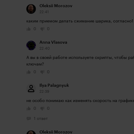
Oleksii Morozov
22:41
каким приемом делать сжимание шарика, согласно1
0
0
Anna Vlasova
22:40
А вы в своей работе используете скрипты, чтобы ра
ключам?
0
0
Ilya Palagnyuk
22:39
не особо понимаю как изменять скорость на график
0
0
1 ответ
Oleksii Morozov