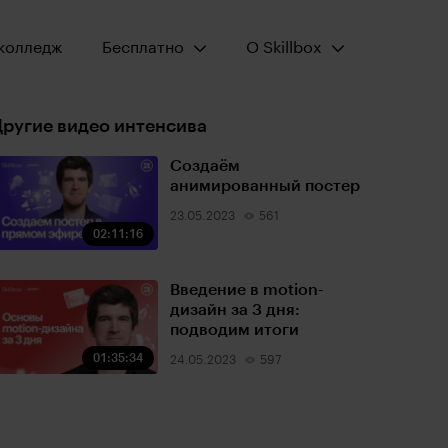
Открыть меню:
Открыть меню:
колледж
Бесплатно
О Skillbox
ругие видео интенсива
Создаём
анимированный постер
23.05.2023
561
02:11:16
Введение в motion-
дизайн за 3 дня:
подводим итоги
01:35:34
24.05.2023
597