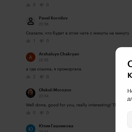
0
0
Pavel Kornilov
22:56
Сказали, что будет в этом чате с минуты на минуту
1
0
Arshaluys Chakryan
22:55
а где ссылка, я проморгала
2
0
Oleksii Morozov
Н
22:54
д
Well done, good for you, really interesting! Thanks f
0
0
Юлия Гашникова