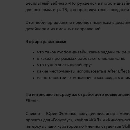
Бесплатный вебинар «Погружаемся в motion-дизайн»
для рекламы, игр, ТВ, и попрактикуетесь в создани
Этот вебинар идеально подойдёт новичкам в дизайн
дизайнерам из смежных направлений.
В эфире расскажем:
что такое motion-дизайн, какие задачи он реш
в каких программах работают специалисты;
что нужно знать дизайнеру;
какие инструменты использовать в After Effect
из чего состоит композиция и как создать ани
На интенсиве вы сразу же отработаете новые знани
Effects.
Спикер — Юрий Фоменко, ведущий дизайнер в медиас
проекты для «Госуслуг», клубов «КХЛ» и «Кинопоиска
пятёрку лучших кураторов по мнению студентов Skil