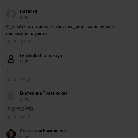
Наталья
18:16
Сделайте что-нибудь со звуком двоит очень сильно 
невозмоно слушать
0
0
Lyudmila Lipinskaya
18:15
+
0
0
Екатерина Травинская
18:06
 👋🏻👋🏻👋🏻
0
0
Анастасия Ермалаева
18:05