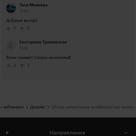
Таня Минеева
17:53
Добрый вечер)
0
0
Екатерина Травинская
17:34
Всем привет! Скоро начинаем💃
0
0
е вебинары
Дизайн
Обзор уникальных особенностей техники для кухни от Miele. Комплектация интерьеров премиум-класса
Направления