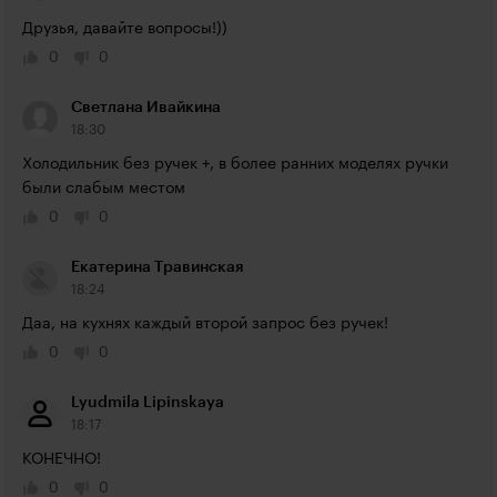
Друзья, давайте вопросы!))
0
0
Светлана Ивайкина
18:30
Холодильник без ручек +, в более ранних моделях ручки 
были слабым местом
0
0
Екатерина Травинская
18:24
Даа, на кухнях каждый второй запрос без ручек!
0
0
Lyudmila Lipinskaya
18:17
КОНЕЧНО!
0
0