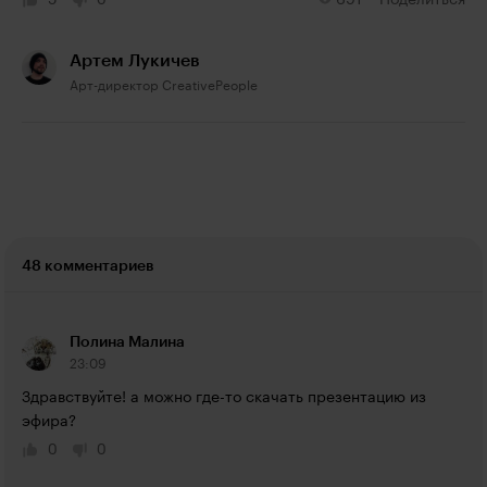
5
0
691
Поделиться
Артем Лукичев
Арт-директор CreativePeople
48 комментариев
Полина Малина
23:09
Здравствуйте! а можно где-то скачать презентацию из 
эфира?
0
0