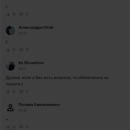
1
0
0
Александра Огий
15:13
1
0
0
Its Showtime
15:11
Друзья, если у Вас есть вопросы, то обязательно их 
пишите.)
0
0
Полина Емельяненко
15:10
+
0
0