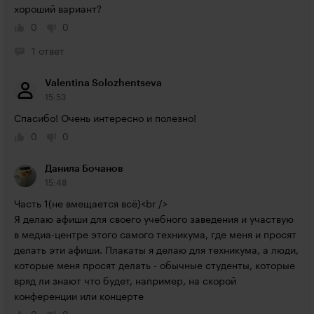
хороший вариант?
0
0
1 ответ
Valentina Solozhentseva
15:53
Спасибо! Очень интересно и полезно!
0
0
Данила Бочанов
15:48
Часть 1(не вмещается всё)<br />

Я делаю афиши для своего учебного заведения и участвую 
в медиа-центре этого самого техникума, где меня и просят 
делать эти афиши. Плакаты я делаю для техникума, а люди, 
которые меня просят делать - обычные студенты, которые 
вряд ли знают что будет, например, на скорой 
конференции или концерте