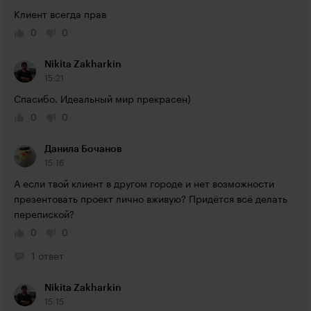
Клиент всегда прав
0
0
Nikita Zakharkin
15:21
Спасибо. Идеальный мир прекрасен)
0
0
Данила Бочанов
15:16
А если твой клиент в другом городе и нет возможности 
презентовать проект лично вживую? Придётся всё делать 
перепиской?
0
0
1 ответ
Nikita Zakharkin
15:15