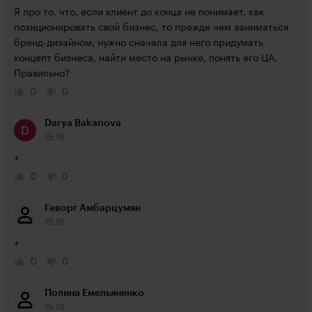
Я про то, что, если клиент до конца не понимает, как 
позиционировать свой бизнес, то прежде чем заниматься 
бренд-дизайном, нужно сначала для него придумать 
концепт бизнеса, найти место на рынке, понять его ЦА. 
Правильно?
0
0
Darya Bakanova
15:15
+
0
0
Геворг Амбарцумян
15:15
+
0
0
Полина Емельяненко
15:13