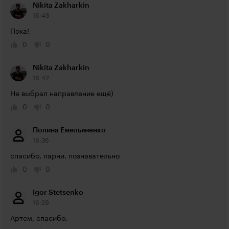
Nikita Zakharkin
16:43
Пока!
0
0
Nikita Zakharkin
16:42
Не выбрал направление ещё)
0
0
Полина Емельяненко
16:36
спасибо, парни. познавательно
0
0
Igor Stetsenko
16:29
Артем, спасибо.