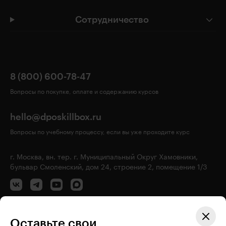
Сотрудничество
8 (800) 600-78-47
Вопросы по покупке, оплате и содержанию курсов
hello@dposkillbox.ru
Вопросы по учебному процессу, если вы уже проходите курс
г. Москва, вн. тер. г. Муниципальный Округ Хамовники,
бульвар Смоленский, дом 24, строение 2, помещение 1/3
Оставьте свои