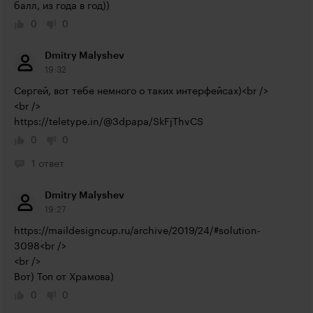
балл, из года в год))
0
0
Dmitry Malyshev
19:32
Сергей, вот тебе немного о таких интерфейсах)<br />

https://teletype.in/@3dpapa/SkFjThvCS
0
0
1 ответ
Dmitry Malyshev
19:27
https://maildesigncup.ru/archive/2019/24/#solution-
3098<br
 />

<br />

Вот) Топ от Храмова)
0
0