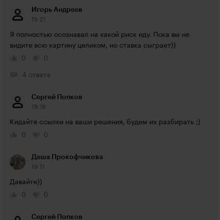
Игорь Андреев
19:21
Я полностью осознавал на какой риск иду. Пока вы не 
видите всю картину целиком, но ставка сыграет))
0
0
4 ответа
Сергей Попков
19:16
Кидайте ссылки на ваши решения, будем их разбирать ;)
0
0
Даша Прокофчикова
19:11
Давайте))
0
0
Сергей Попков