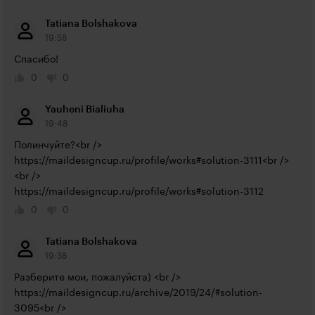
Tatiana Bolshakova
19:58
Спасибо!
0
0
Yauheni Bialiuha
19:48
https://maildesigncup.ru/profile/works#solution-3111<br
 />

https://maildesigncup.ru/profile/works#solution-3112
0
0
Tatiana Bolshakova
19:38
https://maildesigncup.ru/archive/2019/24/#solution-
3095<br