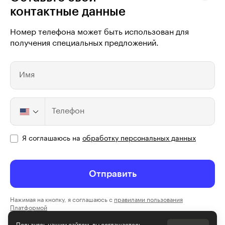
контактные данные
Правовая информация
Номер телефона может быть использован для
Мы
используем файлы cookie
, для персонализации сервисов
и повышения удобства пользования сайтом. Если вы не согласны
получения специальных предложений.
на их использование, поменяйте настройки браузера.
Skillbox — облачная платформа цифрового образования. Входит
Имя
в реестр российского ПО. LMS «Skillbox 2.0» принадлежит ООО
«Скилбокс». Платформа используется образовательными
организациями с целью оказания образовательных услуг.
Телефон
Премии Рунета
2018, 2019, 2020, 2021, 2022, 2023
Я соглашаюсь на
обработку персональных данных
© Skillbox, 2026
Отправить
** деятельность компании Meta Platforms Inc., которой
Нажимая на кнопку, я соглашаюсь с
правилами пользования
принадлежит Инстаграм / Фейсбук, запрещена
Платформой
на территории РФ в части реализации данной (-ых)
социальной (-ых) сети (-ей) на основании осуществления
Я согласен получать рекламу и звонки