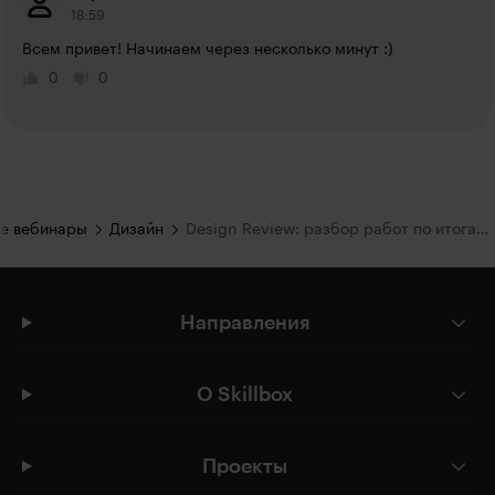
18:59
Всем привет! Начинаем через несколько минут :)
0
0
е вебинары
Дизайн
Design Review: разбор работ по итогам первого тура Mail Design Cup
Направления
О Skillbox
Проекты