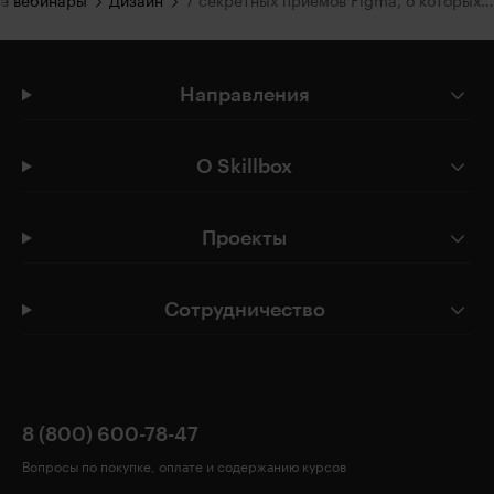
е вебинары
Дизайн
7 секретных приемов Figma, о которых вы не знали
Направления
О Skillbox
Проекты
Сотрудничество
8 (800) 600-78-47
Вопросы по покупке, оплате и содержанию курсов