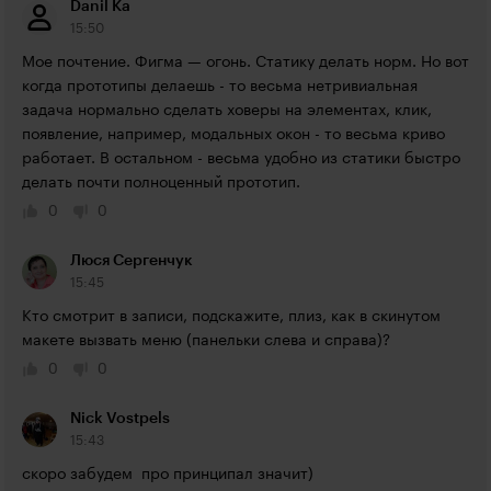
Danil Ka
15:50
Мое почтение. Фигма — огонь. Статику делать норм. Но вот 
когда прототипы делаешь - то весьма нетривиальная 
задача нормально сделать ховеры на элементах, клик, 
появление, например, модальных окон - то весьма криво 
работает. В остальном - весьма удобно из статики быстро 
делать почти полноценный прототип.
0
0
Люся Сергенчук
15:45
Кто смотрит в записи, подскажите, плиз, как в скинутом 
макете вызвать меню (панельки слева и справа)?
0
0
Nick Vostpels
15:43
скоро забудем  про принципал значит)