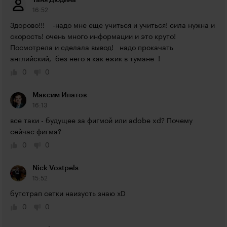
Таня Дюдина
16:52
Здорово!!!    -надо мне еще учиться и учиться! сила нужна и 
скорость! очень много информации и это круто!
Посмотрела и сделала вывод!   надо прокачать  
английский,  без него я как ежик в тумане  !
0
0
Максим Ипатов
16:13
все таки - будущее за фигмой или adobe xd? Почему 
сейчас фигма?
0
0
Nick Vostpels
15:52
бутстрап сетки наизусть знаю хD
0
0