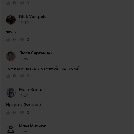
0
0
Nick Vostpels
15:40
якутк
0
0
Люся Сергенчук
15:39
Тоже мучилась с отменой подписки)
0
0
Mark Kunts
15:34
Иркутск (Байкал)
0
0
Илья Михнюк
15:25