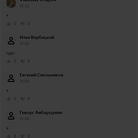
Vladislav Urlapov
15:02
+
0
0
Илья Вербицкий
15:02
гуд+
0
0
Евгений Смольников
15:02
+
0
0
Геворг Амбарцумян
15:02
+
0
0