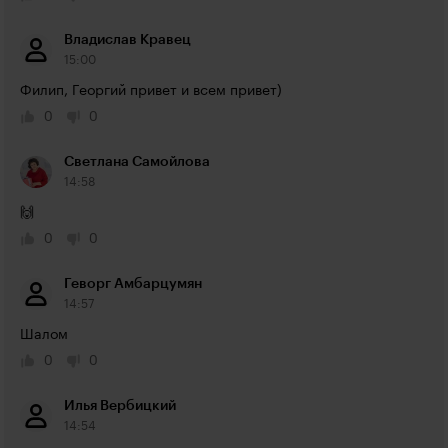
Владислав Кравец
15:00
Филип, Георгий привет и всем привет)
0
0
Светлана Самойлова
14:58
🙌
0
0
Геворг Амбарцумян
14:57
Шалом
0
0
Илья Вербицкий
14:54