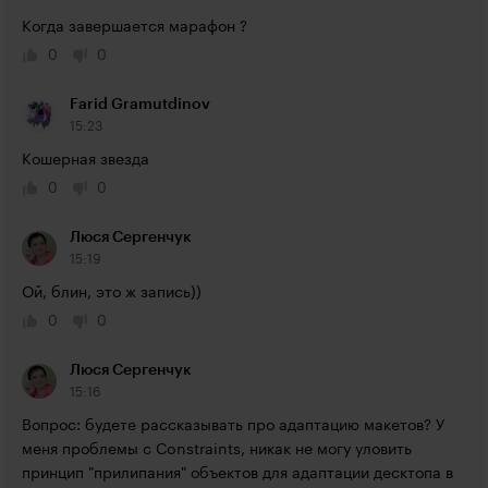
Когда завершается марафон ?
0
0
Farid Gramutdinov
15:23
Кошерная звезда
0
0
Люся Сергенчук
15:19
Ой, блин, это ж запись))
0
0
Люся Сергенчук
15:16
Вопрос: будете рассказывать про адаптацию макетов? У 
меня проблемы с Constraints, никак не могу уловить 
принцип "прилипания" объектов для адаптации десктопа в 