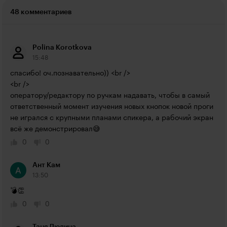
48 комментариев
Polina Korotkova
15:48
спасибо! оч.познавательно)) <br />

<br />

оператору/редактору по ручкам надавать, чтобы в самый 
ответственный момент изучения новых кнопок новой проги 
не игрался с крупными планами спикера, а рабочий экран 
всё же демонстрировал😅
0
0
Ант Кам
13:50
💣👏
0
0