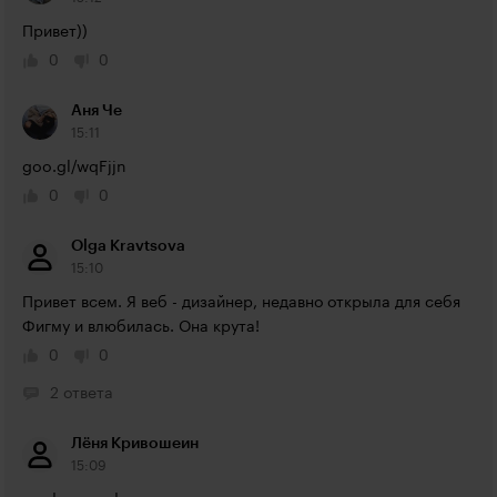
Привет))
0
0
Аня Че
15:11
goo.gl/wqFjjn
0
0
Olga Kravtsova
15:10
Привет всем. Я веб - дизайнер, недавно открыла для себя 
Фигму и влюбилась. Она крута!
0
0
2 ответа
Лёня Кривошеин
15:09