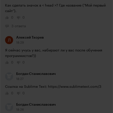
Как сделать значок в < head >? Где название ("Мой первый 
сайт").
0
0
3 ответа
Алексей Тхорев
18:29
Я сейчас учусь у вас, набирают ли у вас после обучения 
программистов?))
0
0
Богдан Станиславович
18:27
Ccылка на Sublime Text: 
https://www.sublimetext.com/3
0
0
Богдан Станиславович
18:26