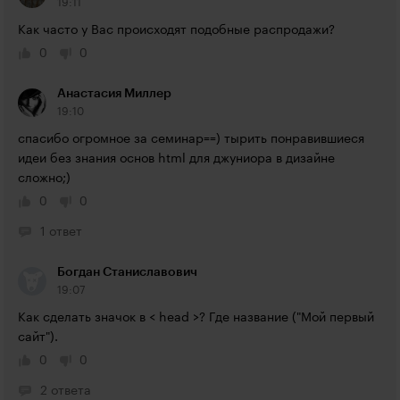
19:11
Как часто у Вас происходят подобные распродажи?
0
0
Анастасия Миллер
19:10
спасибо огромное за семинар==) тырить понравившиеся 
идеи без знания основ html для джуниора в дизайне 
сложно;)
0
0
1 ответ
Богдан Станиславович
19:07
Как сделать значок в < head >? Где название ("Мой первый 
сайт").
0
0
2 ответа