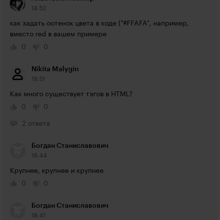
18:52
как задать оотенок цвета в коде ("#FFAFA", например, 
вместо red в вашем примере
0
0
Nikita Malygin
18:51
Как много существует тэгов в HTML?
0
0
2 ответа
Богдан Станиславович
18:44
Крупнее, крупнее и крупнее
0
0
Богдан Станиславович
18:41