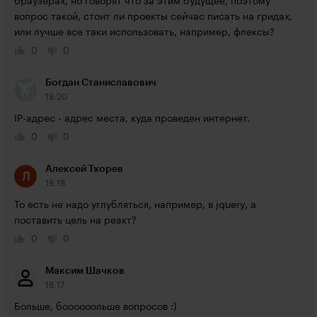
браузерах, но говорят что за этим будущее, поэтому 
вопрос такой, стоит ли проекты сейчас писать на гридах, 
или лучше все таки использовать, например, флексы?
0
0
Богдан Станиславович
18:20
IP-адрес - адрес места, куда проведен интернет.
0
0
Алексей Тхорев
18:18
То есть не надо углубляться, например, в jquery, а 
поставить цель на реакт?
0
0
Максим Шачков
18:17
Больше, боооооольше вопросов :)