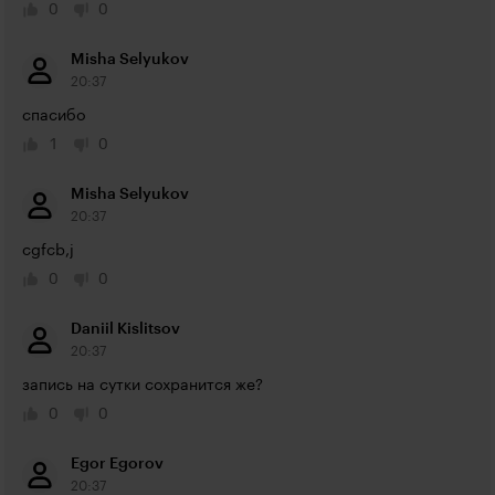
0
0
Misha Selyukov
20:37
спасибо
1
0
Misha Selyukov
20:37
cgfcb,j
0
0
Daniil Kislitsov
20:37
запись на сутки сохранится же?
0
0
Egor Egorov
20:37