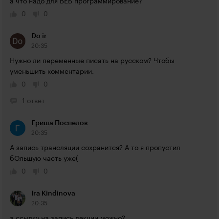
а что надо для ВЕБ программирование?
0
0
Do ir
20:35
Нужно ли переменные писать на русском? Чтобы 
уменьшить комментарии.
0
0
1 ответ
Гриша Поспелов
20:35
А запись трансляции сохранится? А то я пропустил 
бОльшую часть уже(
0
0
Ira Kindinova
20:35
а ссылку на запись лекции можно?