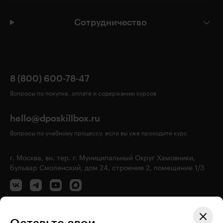
Сотрудничество
8 (800) 600-78-47
Вопросы по покупке, оплате и содержанию курсов
hello@dposkillbox.ru
Вопросы по учебному процессу, если вы уже проходите курс
г. Москва, вн. тер. г. Муниципальный Округ Хамовники,
бульвар Смоленский, дом 24, строение 2, помещение 1/3