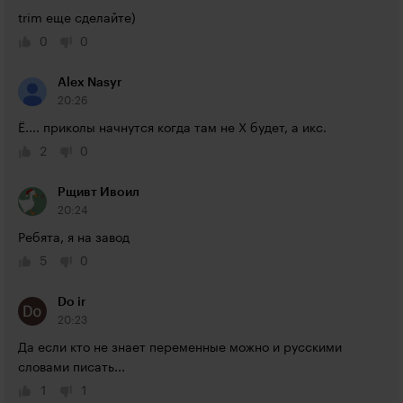
trim еще сделайте)
0
0
Alex Nasyr
20:26
Ё.... приколы начнутся когда там не Х будет, а икс.
2
0
Рщивт Ивоил
20:24
Ребята, я на завод
5
0
Do ir
20:23
Да если кто не знает переменные можно и русскими 
словами писать...
1
1