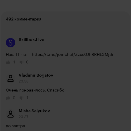
492 комментария
Skillbox.Live
Наш ТГ-чат - 
https://t.me/joinchat/Zzus0JhRRHE3MjBi
1
0
Vladimir Bogatov
20:38
Очень понравилось. Спасибо
0
1
Misha Selyukov
20:37
до завтра