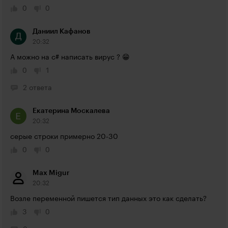
0
0
Даниил Кафанов
20:32
А можно на с# написать вирус ? 😁
0
1
2 ответа
Екатерина Москалева
20:32
серые строки примерно 20-30
0
0
Max Migur
20:32
Возле переменной пишется тип данных это как сделать?
3
0