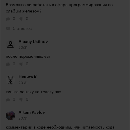
Возможно ли работать в сфере программирования со 
слабым железом?
0
0
5 ответов
Alexey Ustinov
20:31
после переменных var
0
0
Никита К
20:31
киньте ссылку на телегу плз
0
0
Artem Pavlov
20:31
комментарии в коде необходимы, или читаемость кода 