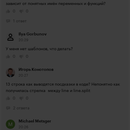
зависит от понятных имён переменных и функций?
0
0
1 ответ
Ilya Gorbunov
20:29
У меня нет шаблонов, что делать?
0
0
Игорь Конотопов
20:27
13 строка как выводятся посдказки в коде? Непонятно как 
получилась стрелка  между line и line.split
0
0
2 ответа
Michael Metsger
20:26