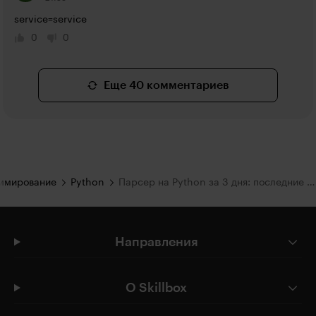
service=service
0
0
Еще 40 комментариев
ммирование
Python
Парсер на Python за 3 дня: последние штрихи и подведение итогов
Направления
О Skillbox