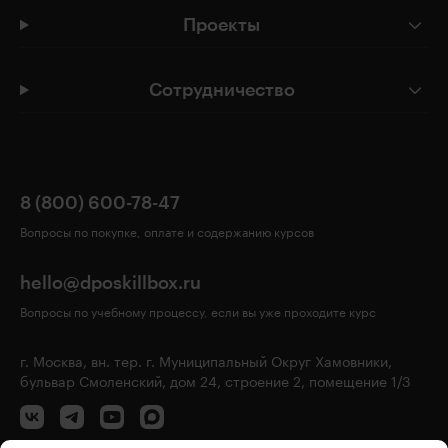
Проекты
Сотрудничество
8 (800) 600-78-47
Вопросы по покупке, оплате и содержанию курсов
hello@dposkillbox.ru
Вопросы по учебному процессу, если вы уже проходите курс
г. Москва, вн. тер. г. Муниципальный Округ Хамовники,
бульвар Смоленский, дом 24, строение 2, помещение 1/3