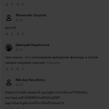
0
0
Alexander Zaryuta
22:31
круто!)
0
0
Дмитрий Харитонов
22:27
там смысл, что селениумом выбираем фильтры и потом 
чепрез requests парсим
0
0
Nikolay Serotkinn
22:25
https://colab.research.google.com/drive/1lGbeQy-
moYspLw6lJXN6MUUut8tQ1q0M?
usp=sharing#scrollTo=35iVRrUeucCz