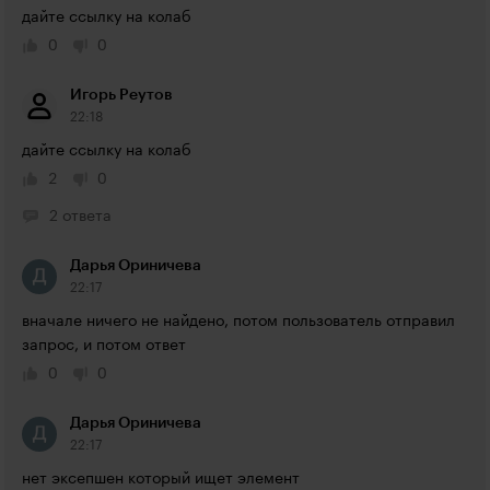
дайте ссылку на колаб
0
0
Игорь Реутов
22:18
дайте ссылку на колаб
2
0
2 ответа
Дарья Ориничева
22:17
вначале ничего не найдено, потом пользователь отправил 
запрос, и потом ответ
0
0
Дарья Ориничева
22:17
нет эксепшен который ищет элемент