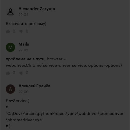
Alexander Zaryuta
22:04
Включайте рекламу)
0
0
Mails
22:02
проблема не в пути, browser = 
webdriver.Chrome
(service=driver_service, options=options)
0
0
Алексей Грачёв
22:00
# s=Service(

#     
"C:\Dev\Parcers\pythonProject\venv\webdriver\cromedriver
\chromedriver.exe"

# )
