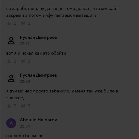
во заработало, ну да я щас тоже допер , что мы сайт 
закрыли а потом инфу пытаемся вытащить
0
0
Руслан Дмитриев
22:37
вот я и искал как это обойти
0
0
Руслан Дмитриев
22:36
я думаю нас просто забанили, у меня так уже было в 
яндексе,
0
0
Abdullo Haidarov
22:34
спасибо большое