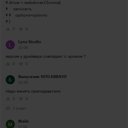
# driver = 
webdriver.Chrome
(

#     service=s,

# #    options=options

# )
0
0
Lynx Studio
22:00
версия у драйвера совпадает с хромом ?
0
0
Выпускник 1970 БВВАУЛ
22:00
Надо менять преподавателя
0
0
1 ответ
Mails
21:59