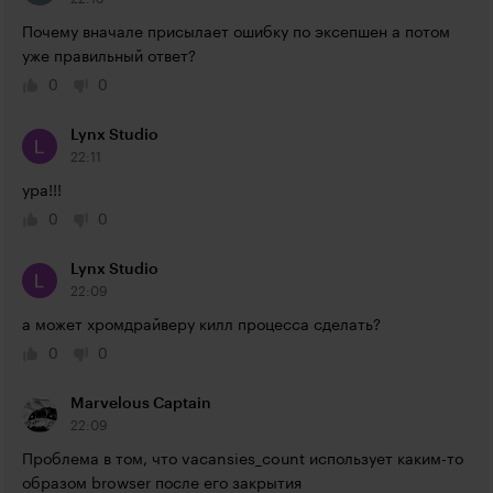
Почему вначале присылает ошибку по эксепшен а потом 
уже правильный ответ?
0
0
Lynx Studio
22:11
ура!!!
0
0
Lynx Studio
22:09
а может хромдрайверу килл процесса сделать?
0
0
Marvelous Captain
22:09
Проблема в том, что vacansies_count использует каким-то 
образом browser после его закрытия