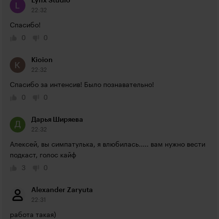
Lynx Studio
22:32
Спасибо!
0
0
Kioion
22:32
Cпасибо за интенсив! Было познавательно!
0
0
Дарья Ширяева
22:32
Алексей, вы симпатулька, я влюбилась..... вам нужно вести 
подкаст, голос кайф
3
0
Alexander Zaryuta
22:31
работа такая)