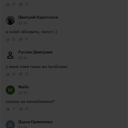
0
0
Дмитрий Харитонов
22:16
в colab обновите, пжлст:-)
0
0
Руслан Дмитриев
22:14
у меня тоже такая же проблема
0
0
Mails
22:13
ссылку на коллабможно?
1
0
Дарья Ориничева
22:13