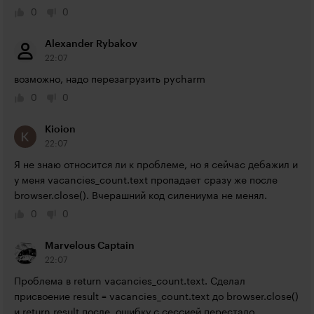
0
0
Alexander Rybakov
22:07
возможно, надо перезагрузить pycharm
0
0
Kioion
22:07
Я не знаю относится ли к проблеме, но я сейчас дебажил и 
у меня vacancies_count.text пропадает сразу же после 
browser.close(). Вчерашний код силениума не менял.
0
0
Marvelous Captain
22:07
Проблема в return vacancies_count.text. Сделал 
присвоение result = vacancies_count.text до browser.close() 
и return result после, ошибку с сессией перестало 