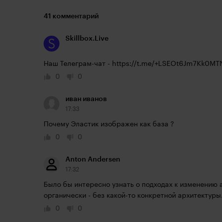
41 комментарий
Skillbox.Live
Наш Телеграм-чат - 
https://t.me/+LSEOt6Jm7Kk0MT
0
0
иван иванов
17:33
Почему Эластик изображен как база ?
0
0
Anton Andersen
17:32
Было бы интересно узнать о подходах к изменению а
органически - без какой-то конкретной архитектуры
0
0