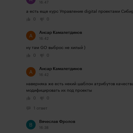
16:47
а есть еще курс Управление digital проектами Сиби
0
0
Ансар Камалетдинов
16:42
ну там GO выброс не хилый )
0
0
Ансар Камалетдинов
16:42
наверняка же есть некий шаблон атрибутов качеств
модифицировать их под проекты
0
0
1 ответ
Вячеслав Фролов
16:38