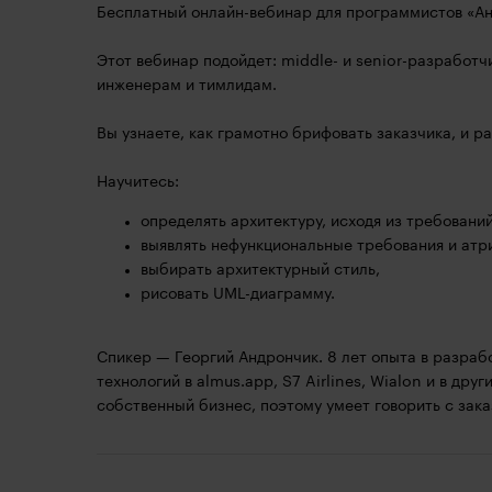
Бесплатный онлайн-вебинар для программистов «Ан
Этот вебинар подойдет: middle- и senior-разработ
инженерам и тимлидам.
Вы узнаете, как грамотно брифовать заказчика, и р
Научитесь:
определять архитектуру, исходя из требований
выявлять нефункциональные требования и атр
выбирать архитектурный стиль,
рисовать UML-диаграмму.
Спикер — Георгий Андрончик. 8 лет опыта в разраб
технологий в almus.app, S7 Airlines, Wialon и в др
собственный бизнес, поэтому умеет говорить с зака