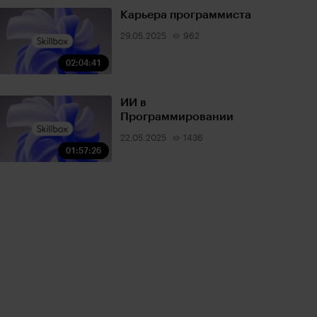
Карьера программиста
29.05.2025
962
02:04:41
ИИ в
Программировании
22.05.2025
1436
01:57:26