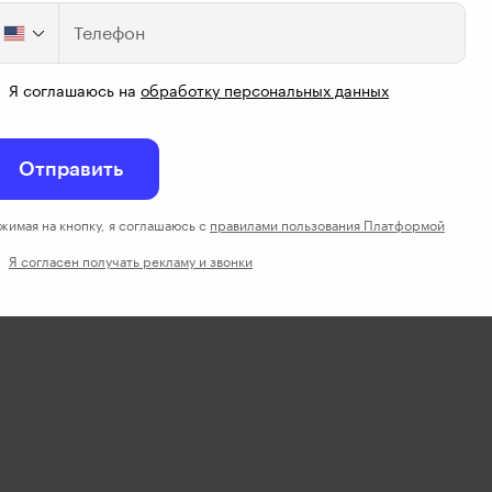
Телефон
ция (кстати, а авторизация?) только на уровне API-
Я соглашаюсь на
обработку персональных данных
Отправить
жимая на кнопку, я соглашаюсь с
правилами пользования Платформой
: скорость - это что, в чем и сколько, например?
Я согласен получать рекламу и звонки