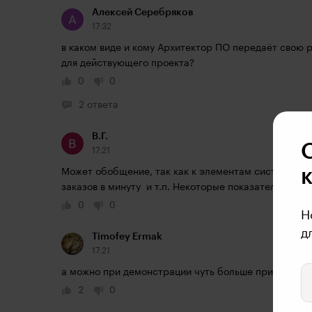
Алексей Серебряков
17:32
в каком виде и кому Архитектор ПО передаёт свою ра
для действующего проекта?
0
0
2 ответа
В.Г.
17:21
Может обобщение, так как к элементам системы они 
заказов в минуту  и т.п. Некоторые показатели "ско
0
0
Н
д
Timofey Ermak
17:21
а можно при демонстрации чуть больше приближение
2
0