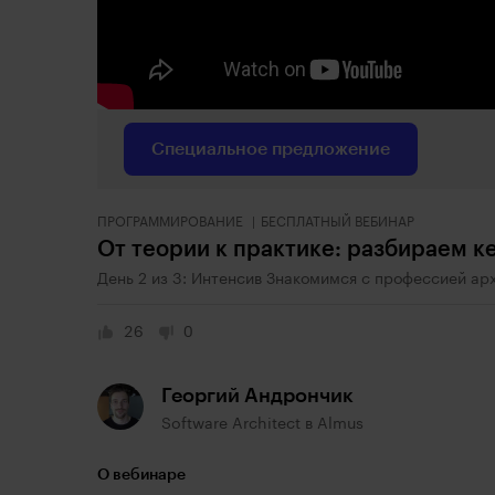
Специальное предложение
ПРОГРАММИРОВАНИЕ
БЕСПЛАТНЫЙ ВЕБИНАР
От теории к практике: разбираем к
День 2 из 3: Интенсив Знакомимся с профессией ар
26
0
Георгий Андрончик
Software Architect в Almus
О вебинаре