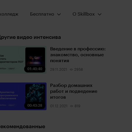
Открыть меню:
Открыть меню:
колледж
Бесплатно
О Skillbox
ругие видео интенсива
Введение в профессию:
знакомство, основные
понятия
01:40:40
29.11.2021
2958
Разбор домашних
работ и подведение
итогов
00:43:28
01.12.2021
819
Рекомендованные