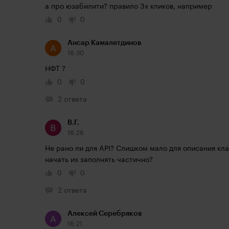
а про юзабилити? правило 3х кликов, например
0
0
Ансар Камалетдинов
16:30
НФТ ?
0
0
2 ответа
В.Г.
16:26
Не рано ли для API? Слишком мало для описания кла
начать их заполнять частично?
0
0
2 ответа
Алексей Серебряков
16:21