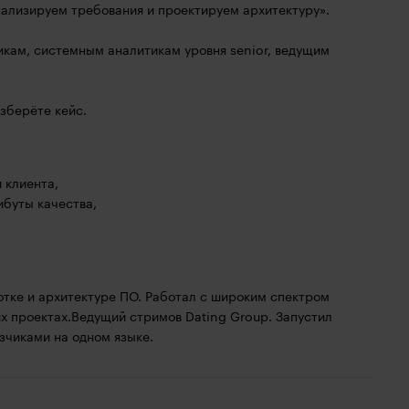
ализируем требования и проектируем архитектуру».
чикам, системным аналитикам уровня senior, ведущим
азберёте кейс.
 клиента,
ибуты качества,
отке и архитектуре ПО. Работал с широким спектром
угих проектах.Ведущий стримов Dating Group. Запустил
зчиками на одном языке.