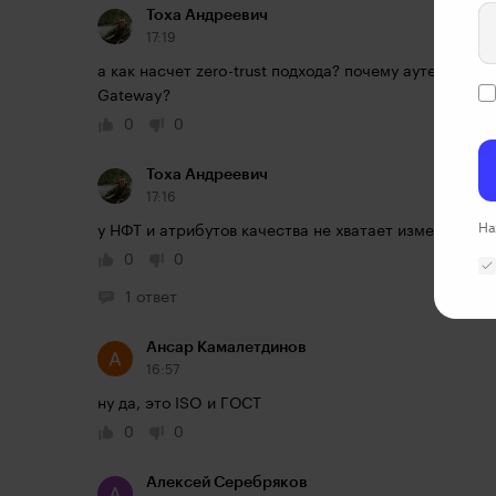
Toxa Андреевич
17:19
а как насчет zero-trust подхода? почему аутентифика
Gateway?
0
0
Toxa Андреевич
17:16
На
у НФТ и атрибутов качества не хватает измеряемости
0
0
1 ответ
Ансар Камалетдинов
16:57
ну да, это ISO и ГОСТ
0
0
Алексей Серебряков