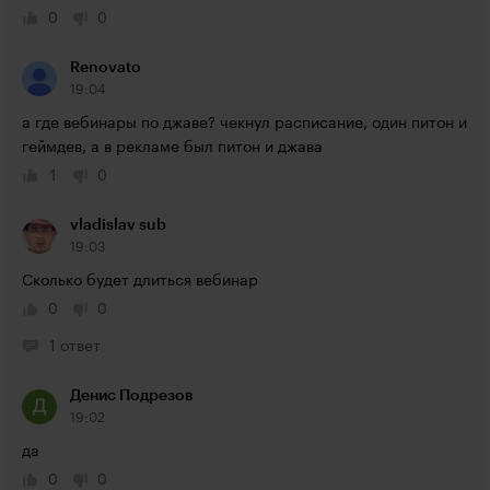
0
0
Renovato
19:04
а где вебинары по джаве? чекнул расписание, один питон и 
геймдев, а в рекламе был питон и джава
1
0
vladislav sub
19:03
Сколько будет длиться вебинар 
0
0
1 ответ
Денис Подрезов
19:02
да
0
0