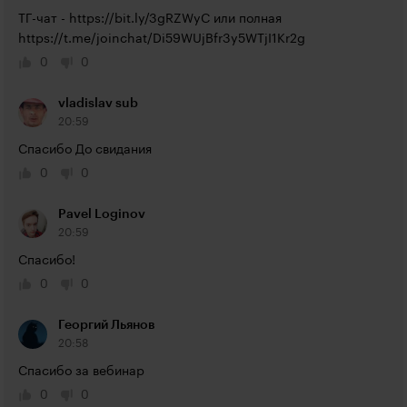
ТГ-чат - 
https://bit.ly/3gRZWyC
 или полная 
https://t.me/joinchat/Di59WUjBfr3y5WTjI1Kr2g
0
0
vladislav sub
20:59
Спасибо До свидания
0
0
Pavel Loginov
20:59
Спасибо!
0
0
Георгий Льянов
20:58
Спасибо за вебинар
0
0