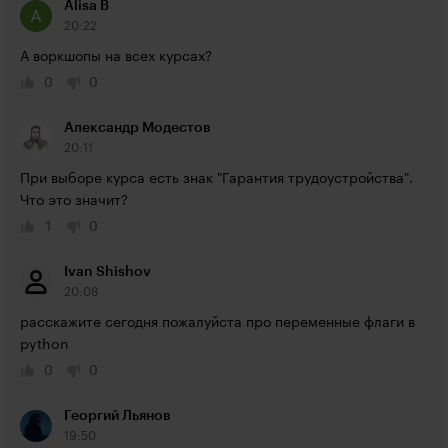
Alisa B
20:22
А воркшопы на всех курсах?
0
0
Александр Модестов
20:11
При выборе курса есть знак "Гарантия трудоустройства". 
Что это значит?
1
0
Ivan Shishov
20:08
расскажите сегодня пожалуйста про переменные флаги в 
python
0
0
Георгий Льянов
19:50