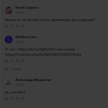
Pavel Loginov
20:56
Можно ли на питоне писать приложения для андроида?
0
0
Skillbox.Live
20:24
ТГ-чат - 
https://bit.ly/3gRZWyC
 или полная 
https://t.me/joinchat/Di59WUjBfr3y5WTjI1Kr2g
0
0
1 ответ
Александр Модестов
20:23
да, спасибо)
0
0