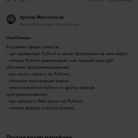
4
0
2142
Поделиться
Артем Манченков
Backend developer Mail.ru Group
О вебинаре
В прямом эфире узнаете:
- где применяют Python и какие программы на нем пишут;
- почему Python рекомендуют как лучший язык для
обучения программированию;
- как начать писать на Python;
- покажем конструкции языка;
- чем отличается Python от других языков
программирования;
- как написать Web server на Python;
- почему вредно учиться самому.
Другие видео марафона