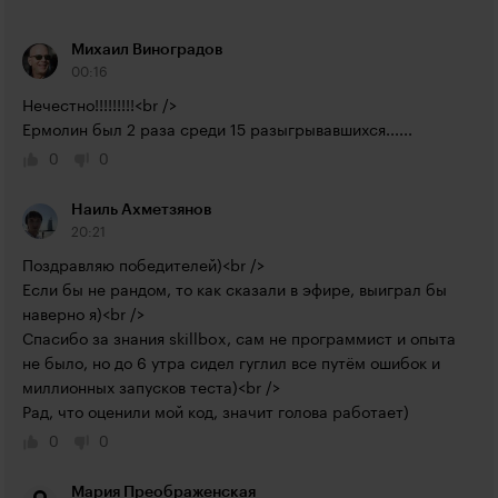
Михаил Виноградов
00:16
Нечестно!!!!!!!!!<br />

Ермолин был 2 раза среди 15 разыгрывавшихся......
0
0
Наиль Ахметзянов
20:21
Поздравляю победителей)<br />

Если бы не рандом, то как сказали в эфире, выиграл бы 
наверно я)<br />

Спасибо за знания skillbox, сам не программист и опыта 
не было, но до 6 утра сидел гуглил все путём ошибок и 
миллионных запусков теста)<br />

Рад, что оценили мой код, значит голова работает)
0
0
Мария Преображенская