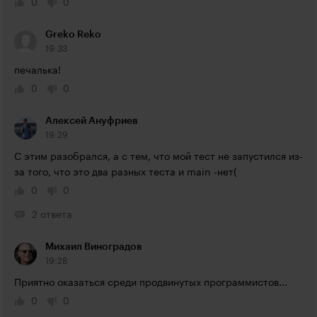
0
0
Greko Reko
19:33
печалька!
0
0
Алексей Ануфриев
19:29
С этим разобрался, а с тем, что мой тест не запустился из-
за того, что это два разных теста и main -нет(
0
0
2 ответа
Михаил Виноградов
19:28
Приятно оказаться среди продвинутых программистов...
0
0