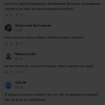
поэтому задублировалось объявление функции прерывания 
скрипта (из ещё не рассмотренных работ).
0
0
Анастасия Зрятчикова
19:35
Блок инпута можно убрать убив процесс скрипта
0
0
Nastya Lyakh
19:34
ну это понятно, что для больших такого делать не надо)
0
0
Julia M
19:34
А можно огласить список тех, кто ОК, по вашему мнению?) 
Раз уж всех не разобрали