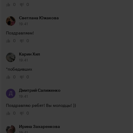
0
0
Светлана Южакова
19:41
Поздравляем!
0
0
Карин Хил
19:41
*победивших
0
0
Дмитрий Салиженко
19:41
Поздравляю ребят! Вы молодцы! ))
0
0
Ирина Захаренкова
19:41