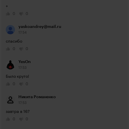
+
0
0
yaskoandrey@mail.ru
17:54
спасибо
0
0
YesOn
17:53
Было круто!
0
0
Никита Романенко
17:53
завтра в 16?
0
0