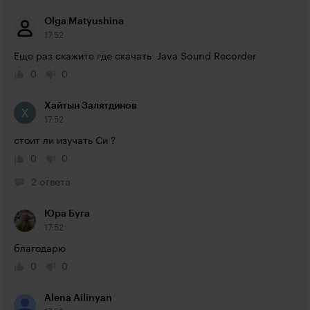
Olga Matyushina
17:52
Еще раз скажите где скачать  Java Sound Recorder
0
0
Хайтын Залятдинов
17:52
стоит ли изучать Си ? 
0
0
2 ответа
Юра Буга
17:52
благодарю
0
0
Alena Ailinyan