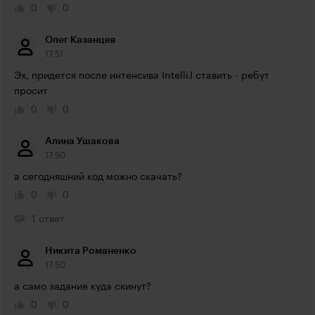
0
0
Олег Казанцев
17:51
Эх, придется после интенсива IntelliJ ставить - ребут 
просит
0
0
Алина Ушакова
17:50
а сегодняшний код можно скачать? 
0
0
1 ответ
Никита Романенко
17:50
а само задание куда скинут?
0
0