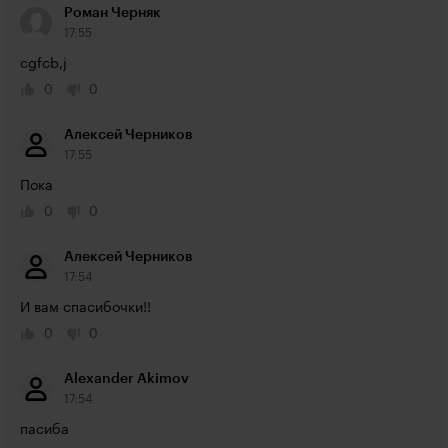
Роман Черняк
17:55
cgfcb,j
0
0
Алексей Черников
17:55
Пока
0
0
Алексей Черников
17:54
И вам спасибочки!!
0
0
Alexander Akimov
17:54
пасиба