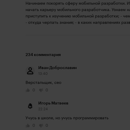
Начинаем покорять сферу мобильной разработки. И
начать карьеру мобильного разработчика. Узнаем н
приступить к изучению мобильной разработки; - чем
- откуда черпать знания; - в каких направлениях раз
234 комментария
Иван Доброславин
13:40
Верстальщик, сео
0
0
Игорь Матвеев
22:24
Учусь в школе, но учусь программировать
0
0