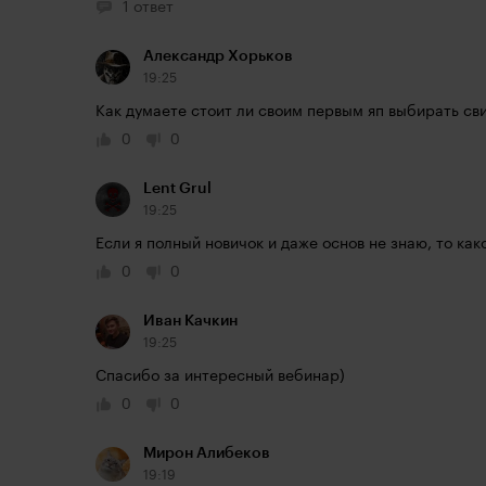
1 ответ
Александр Хорьков
19:25
Как думаете стоит ли своим первым яп выбирать св
0
0
Lent Grul
19:25
Если я полный новичок и даже основ не знаю, то ка
0
0
Иван Качкин
19:25
Спасибо за интересный вебинар)
0
0
Мирон Алибеков
19:19