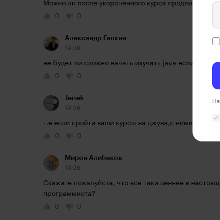
Можно ли после укороченного курса продлить обуче
0
0
Александр Галкин
19:28
не будет ли сложно начать изучать java если до это
0
0
Jenek
На
19:26
т.е если пройти ваши курсы на джуна,с ними далеко
0
0
Мирон Алибеков
19:26
Скажите пожалуйста, что все таки ценнее в настоящ
программиста?
0
0