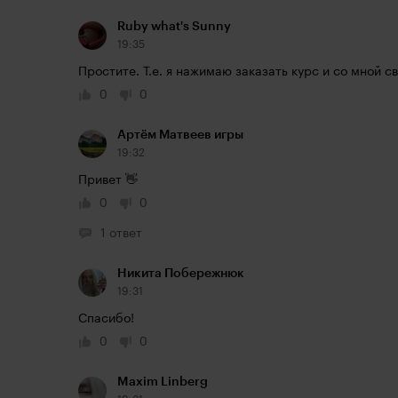
Ruby what's Sunny
19:35
Простите. Т.е. я нажимаю заказать курс и со мной с
0
0
Артём Матвеев игры
19:32
Привет 👋
0
0
1 ответ
Никита Побережнюк
19:31
Спасибо!
0
0
Maxim Linberg