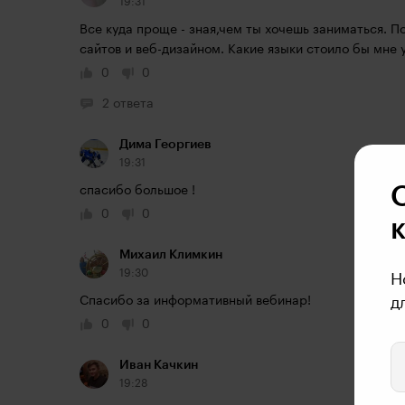
19:31
Все куда проще - зная,чем ты хочешь заниматься. П
сайтов и веб-дизайном. Какие языки стоило бы мне 
0
0
2 ответа
Дима Георгиев
19:31
спасибо большое !
0
0
Михаил Климкин
19:30
Н
Спасибо за информативный вебинар!
д
0
0
Иван Качкин
19:28