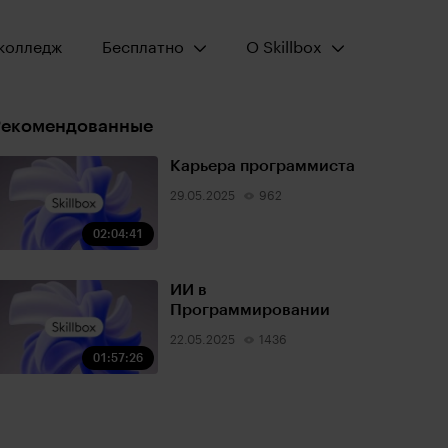
Открыть меню:
Открыть меню:
колледж
Бесплатно
О Skillbox
Рекомендованные
Карьера программиста
29.05.2025
962
02:04:41
ИИ в
Программировании
22.05.2025
1436
01:57:26