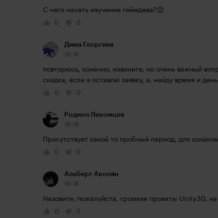
С чего начать изучение геймдева?😉
0
0
Дима Георгиев
19:19
повторюсь, конечно, извините, но очень важный вопро
скидка, если я оставлю заявку, а, найду время и день
0
0
Родион Лекомцев
19:18
Присутствует какой то пробный период, для ознако
0
0
Альберт Акопян
19:18
Назовите, пожалуйста, громкие проекты Unity3D, на
0
0