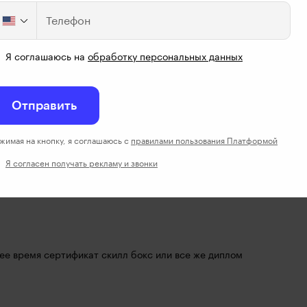
ние до двух лет?
Телефон
Я соглашаюсь на
обработку персональных данных
го я только немного учил только паскаль
Отправить
жимая на кнопку, я соглашаюсь с
правилами пользования Платформой
Я согласен получать рекламу и звонки
 не уйдешь в плане работы?
ее время сертификат скилл бокс или все же диплом 