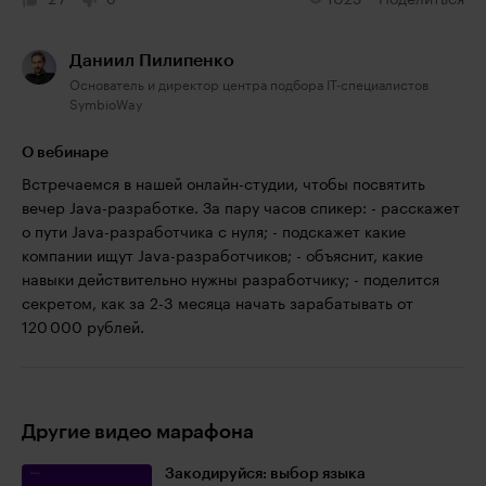
27
0
1025
Поделиться
Даниил Пилипенко
Основатель и директор центра подбора IT-специалистов
SymbioWay
О вебинаре
Встречаемся в нашей онлайн-студии, чтобы посвятить
вечер Java-разработке. За пару часов спикер: - расскажет
о пути Java-разработчика с нуля; - подскажет какие
компании ищут Java-разработчиков; - объяснит, какие
навыки действительно нужны разработчику; - поделится
секретом, как за 2-3 месяца начать зарабатывать от
120 000 рублей.
Другие видео марафона
Закодируйся: выбор языка