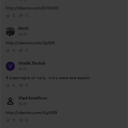
http://ideone.com/bT0H3X
0
0
DiniC
18:42
http://ideone.com/SpIkfK
0
0
Vitalik Zholub
18:41
Я в восторге от того,  что у меня всё вышло
0
0
Vlad Antsifirov
18:41
http://ideone.com/KgAlB9
0
0