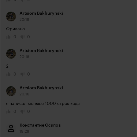
Artsiom Bakhurynski
20:19
Фриланс
0
0
Artsiom Bakhurynski
20:18
2
0
0
Artsiom Bakhurynski
20:16
я написал меньше 1000 строк кода
0
0
Константин Осипов
19:29