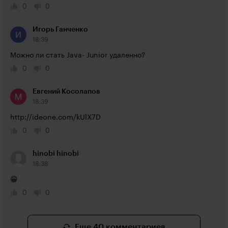
0
0
Игорь Ганченко
18:39
Можно ли стать Java- Junior удаленно?
0
0
Евгений Косолапов
18:39
http://ideone.com/kUlX7D
0
0
hinobi hinobi
18:38
😁
0
0
Еще 40 комментариев