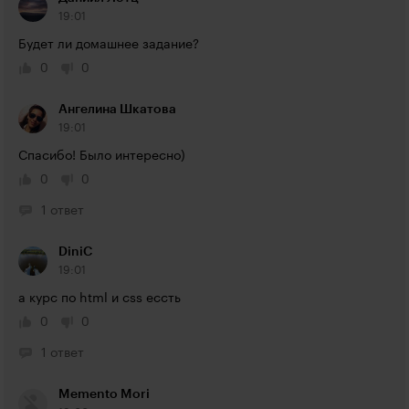
19:01
Будет ли домашнее задание?
0
0
Ангелина Шкатова
19:01
Спасибо! Было интересно)
0
0
1 ответ
DiniC
19:01
а курс по html и css ессть
0
0
1 ответ
Memento Mori