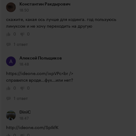
Константин Ракдырович
18:50
скажите, какая ось лучше для кодинга. год пользуюсь 
линуксом и не хочу переходить на другую
0
0
1 ответ
Алексей Польщиков
18:48
https://ideone.com/ixpVPc<br
 />

справился вроде...фух...или нет?
0
0
1 ответ
DiniC
18:47
http://ideone.com/SpIkfK
0
0