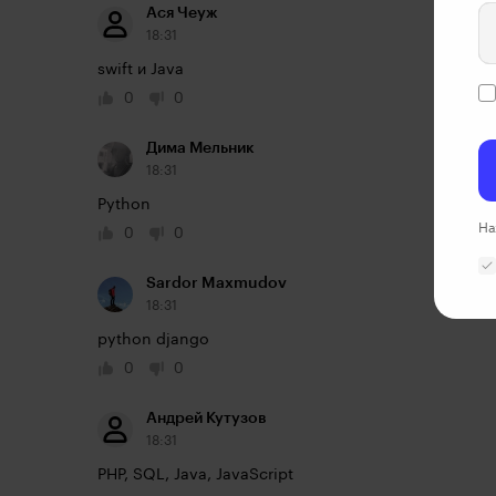
Ася Чеуж
18:31
swift и Java
0
0
Дима Мельник
18:31
Python
На
0
0
Sardor Maxmudov
18:31
python django
0
0
Андрей Кутузов
18:31
PHP, SQL, Java, JavaScript