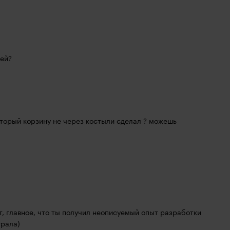
ней?
торый корзину не через костыли сделал ? можешь 
т, главное, что ты получил неописуемый опыт разработки 
грала)