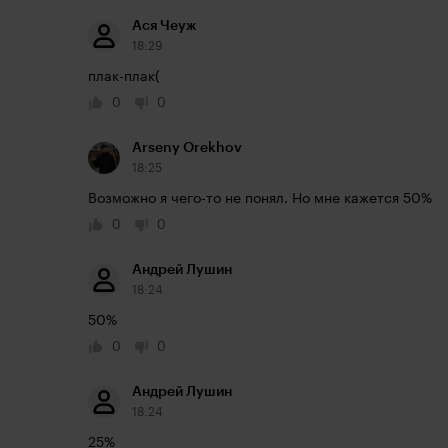
Ася Чеуж
18:29
плак-плак(
0
0
Arseny Orekhov
18:25
Возможно я чего-то не понял. Но мне кажется 50%
0
0
Андрей Лушин
18:24
50%
0
0
Андрей Лушин
18:24
25%