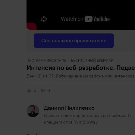
Специальное предложение
ПРОГРАММИРОВАНИЕ
БЕСПЛАТНЫЙ ВЕБИНАР
Интенсив по веб-разработке. Подв
День 21 из 22: Вебинар вне марафона или интенсива
5
0
Даниил Пилипенко
Основатель и директор центра подбора IT-
специалистов SymbioWay