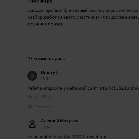
О вебинаре
Сегодня пройдет финальный мастер-класс интенсива 
разбор работ каждого участника; - что должен знат
вручение призов.
47 комментариев
Dmitry L
18:44
Ребята откройте у себя мой сайт 
http://cf05238.tmw
0
0
2 ответа
Алексей Махутин
18:34
Ее спасибо! 
http://ci24302.tmweb.ru/