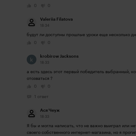
0
0
Valeriia Filatova
18:34
будут ли доступны прошлые уроки еще несколько д
0
0
krobirow Jacksons
18:33
а есть здесь этот первый победитель выбранный, ко
отозваться ?
0
0
1 ответ
Ася Чеуж
18:33
Я бы и могла написать, что не важно выиграл или не
своего собственного интернет-магазина, но я проги