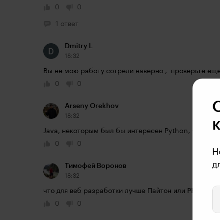
0
0
1 ответ
Dmitry L
18:32
Вы не мою работу сотрели наверно ,  проверьте еще
0
0
Arseny Orekhov
18:32
Java, некоторым был бы интересен Python, C++, пхп
0
0
Н
д
Тимофей Воронов
18:32
что для веб разработки лучше Пайтон или PHP?
0
0