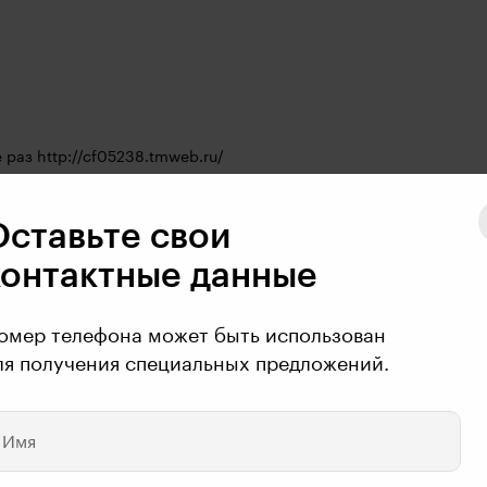
 раз 
http://cf05238.tmweb.ru/
Оставьте свои
контактные данные
)
омер телефона может быть использован
ля получения специальных предложений.
Имя