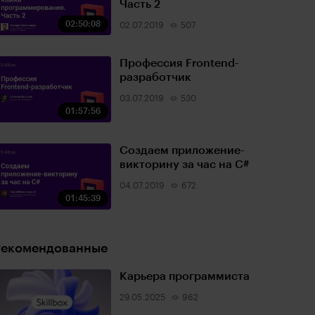
Часть 2
02:50:08
02.07.2019
507
Профессия Frontend-
разработчик
03.07.2019
530
01:57:56
Создаем приложение-
викторину за час на C#
04.07.2019
672
01:45:39
Рекомендованные
Карьера программиста
29.05.2025
962