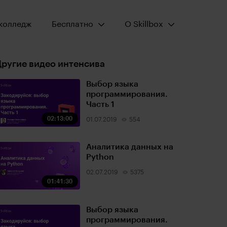
Открыть меню:
Открыть меню:
колледж
Бесплатно
О Skillbox
ругие видео интенсива
Выбор языка
программирования.
Часть 1
02:13:00
01.07.2019
554
Аналитика данных на
Python
02.07.2019
5375
01:41:30
Выбор языка
программирования.