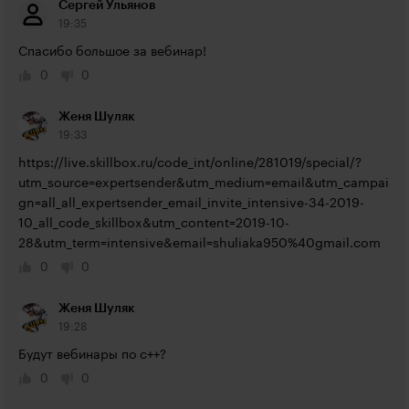
Сергей Ульянов
19:35
Спасибо большое за вебинар!
0
0
Женя Шуляк
19:33
https://live.skillbox.ru/code_int/online/281019/special/?
utm_source=expertsender&utm_medium=email&utm_campai
gn=all_all_expertsender_email_invite_intensive-34-2019-
10_all_code_skillbox&utm_content=2019-10-
28&utm_term=intensive&email=shuliaka950%40gmail.com
0
0
Женя Шуляк
19:28
Будут вебинары по с++?
0
0