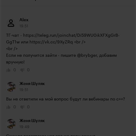
Alex
19:51
ТГ-чат - 
https://teleg.run/joinchat/Di59WU0ikXFXgGrB-
GgT1w
 или 
https://vk.cc/9XyZRq
 <br />

<br />

Если не получится зайти - пишите @brybger, добавим 
вручную!
0
0
Женя Шуляк
19:51
Вы не ответили на мой вопрос будут ли вебинары по с++?
0
0
Женя Шуляк
19:49