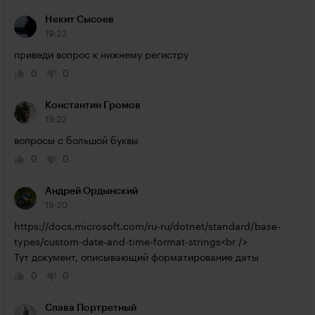
Некит Сысоев
19:22
приведи вопрос к нижнему регистру
0
0
Константин Громов
19:22
вопросы с большой буквы
0
0
Андрей Ордынский
19:20
https://docs.microsoft.com/ru-ru/dotnet/standard/base-
types/custom-date-and-time-format-strings<br
 />

Тут документ, описывающий форматирование даты
0
0
Слава Портретный