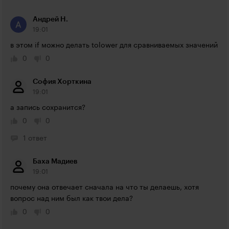
Андрей Н.
19:01
в этом if можно делать tolower для сравниваемых значений
0
0
София Хорткина
19:01
а запись сохранится?
0
0
1 ответ
Баха Мадиев
19:01
почему она отвечает сначала на что ты делаешь, хотя 
вопрос над ним был как твои дела?
0
0