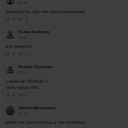
19:18
Казалось бы, при чем хжесь революция)
0
0
Роман Ахмеров
19:16
всё понятно!)
0
0
Валера Зурначян
19:14
у меня нет JSON<br />

 есть только XML
0
0
Никита Моисеенко
19:13
ребят нет json в списке, в чем проблема