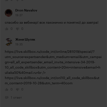
Dron Navalov
19:37
спасибо за вебинар! все лаконично и понятно) до завтра!
0
0
Женя Шуляк
19:35
https://live.skillbox.ru/code_int/online/281019/special/?
utm_source=expertsender&utm_medium=email&utm_campai
gn=all_all_expertsender_email_invite_intensive-34-2019-
10_all_code_skillbox&utm_content=20m=intensive&email=h
uliaka50%40mail.ru<br
https://live.skillbox.ru/code_int/onl10_all_code_skillbox&ut
m_content=2019-10-28&utm_term=40com
0
0
1 ответ