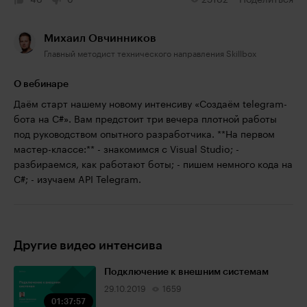
46
0
25182
Поделиться
Михаил Овчинников
Главный методист технического направления Skillbox
О вебинаре
Даём старт нашему новому интенсиву «Создаём telegram-
бота на C#». Вам предстоит три вечера плотной работы
под руководством опытного разработчика. **На первом
мастер-классе:** - знакомимся с Visual Studio; -
разбираемся, как работают боты; - пишем немного кода на
C#; - изучаем API Telegram.
Другие видео интенсива
Подключение к внешним системам
29.10.2019
1659
01:37:57