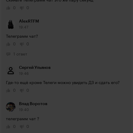
Скиньте телеграмм чат это же пару секунд
0
0
AlexRTFM
19:47
Телеграмм чат?
0
0
1 ответ
Сергей Ульянов
19:46
Где-то ещё кроме Телеги можно увидеть ДЗ и сдать его?
0
0
Влад Воротов
19:40
телеграмм чат ?
0
0