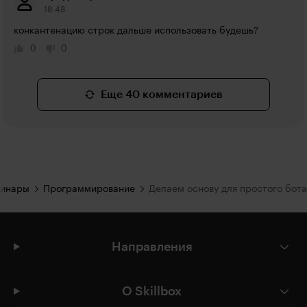
18:48
конкантенацию строк дальше использовать будешь?
0
0
Еще 40 комментариев
бинары
Программирование
Делаем основу для простого бота
Направления
О Skillbox