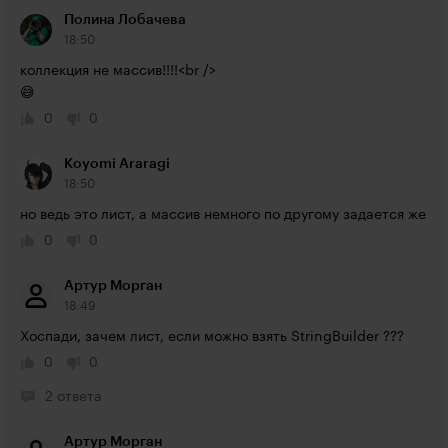
Полина Лобачева
18:50
коллекция не массив!!!!<br />

😅
0
0
Koyomi Araragi
18:50
но ведь это лист, а массив немного по другому задается же
0
0
Артур Морган
18:49
Хоспади, зачем лист, если можно взять StringBuilder ???
0
0
2 ответа
Артур Морган