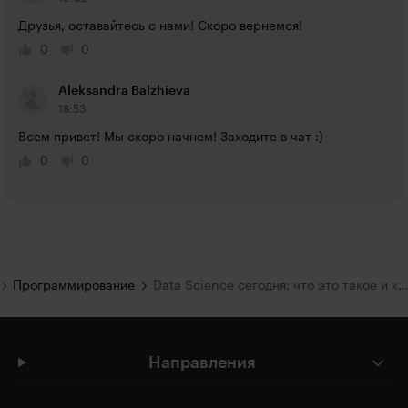
Друзья, оставайтесь с нами! Скоро вернемся!
0
0
Aleksandra Balzhieva
18:53
Всем привет! Мы скоро начнем! Заходите в чат :)
0
0
Программирование
Data Science сегодня: что это такое и как это работает?
Направления