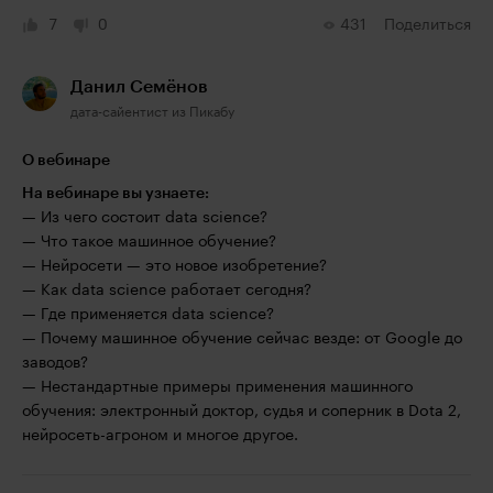
7
0
431
Поделиться
Данил Семёнов
дата-сайентист из Пикабу
О вебинаре
На вебинаре вы узнаете:
— Из чего состоит data science?
— Что такое машинное обучение?
— Нейросети — это новое изобретение?
— Как data science работает сегодня?
— Где применяется data science?
— Почему машинное обучение сейчас везде: от Google до
заводов?
— Нестандартные примеры применения машинного
обучения: электронный доктор, судья и соперник в Dota 2,
нейросеть-агроном и многое другое.