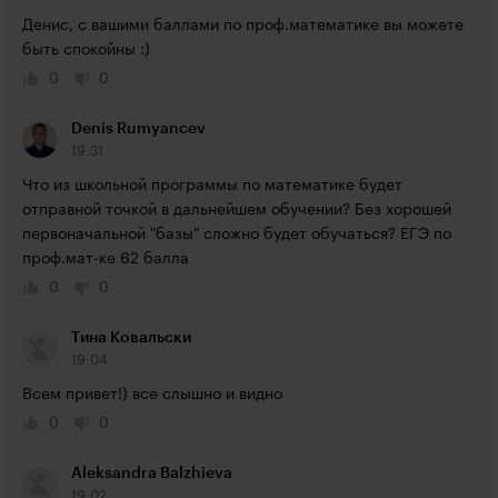
Денис, с вашими баллами по проф.математике вы можете 
быть спокойны :)
0
0
Denis Rumyancev
19:31
Что из школьной программы по математике будет 
отправной точкой в дальнейшем обучении? Без хорошей 
первоначальной "базы" сложно будет обучаться? ЕГЭ по 
проф.мат-ке 62 балла
0
0
Тина Ковальски
19:04
Всем привет!) все слышно и видно
0
0
Aleksandra Balzhieva
19:02