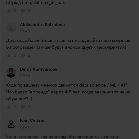
https://t.me/skillbox_ds_bak
0
0
Aleksandra Balzhieva
19:48
Друзья, добавляйтесь в наш чат и задавайте свои вопросы 
о программе! Там же будут анонсы других мероприятий!
0
0
Denis Rumyancev
19:44
Куда по вашему мнению движется data science / ML / AI? 
Что будет "в тренде" через 4-5 лет, когда закончится наше 
обучение? :)
1
0
Ivan Volkov
19:41
Если с высшим техническим образованием, то какой 