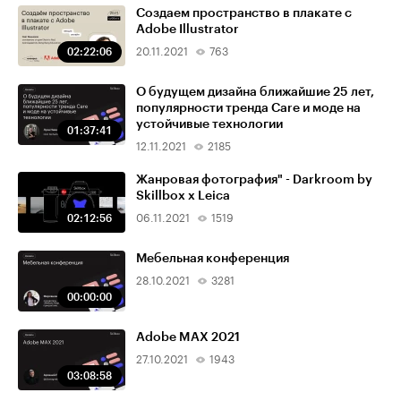
Создаем пространство в плакате с
Adobe Illustrator
02:22:06
20.11.2021
763
О будущем дизайна ближайшие 25 лет,
популярности тренда Care и моде на
устойчивые технологии
01:37:41
12.11.2021
2185
Жанровая фотография" - Darkroom by
Skillbox x Leica
02:12:56
06.11.2021
1519
Мебельная конференция
28.10.2021
3281
00:00:00
Adobe MAX 2021
27.10.2021
1943
03:08:58